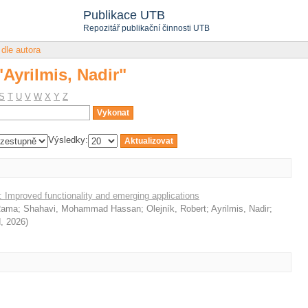
"Ayrilmis, Nadir"
Publikace UTB
Repozitář publikační činnosti UTB
 dle autora
"Ayrilmis, Nadir"
S
T
U
V
W
X
Y
Z
Výsledky:
 Improved functionality and emerging applications
 Rama
;
Shahavi, Mohammad Hassan
;
Olejník, Robert
;
Ayrilmis, Nadir
;
d
,
2026
)