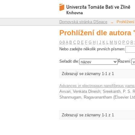
Prohlížení dle autora 
Repozitář DSpace/Manakin
Domovská stránka DSpace
→
Prohlížení
Prohlížení dle autora 
0-9
A
B
C
D
E
F
G
H
I
J
K
L
M
N
O
P
Q
R
Nebo zadejte několik prvních písmen:
Seřadit dle:
Řazení:
Zobrazují se záznamy 1-1 z 1
Advances in electrospun nanofibrous yarns:
Avvari, Venkata Dinesh
;
Sreekanth, P. S.
Shanmugam, Ragavanantham
(
Elsevier Lt
Zobrazují se záznamy 1-1 z 1