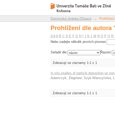
Prohlížení dle autor
Repozitář DSpace/Manakin
Domovská stránka DSpace
→
Prohlížení
Prohlížení dle autor
0-9
A
B
C
D
E
F
G
H
I
J
K
L
M
N
O
P
Q
R
Nebo zadejte několik prvních písmen:
Seřadit dle:
Řazení:
Zobrazují se záznamy 1-1 z 1
In situ studies of particle deposition on no
Adamczyk, Zbigniew
;
Szyk-Warszynska, L
Zobrazují se záznamy 1-1 z 1