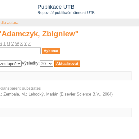
a "Adamczyk, Zbigniew"
Publikace UTB
Repozitář publikační činnosti UTB
 dle autora
a "Adamczyk, Zbigniew"
S
T
U
V
W
X
Y
Z
Výsledky:
n-transparent substrates
.
;
Zembala, M.
;
Lehocký, Marián
(
Elsevier Science B.V.
,
2004
)