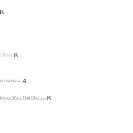
[1]
of Koper
[1]
deckou radou
[2]
t Fuer Wein- Und Obstbau
[4]