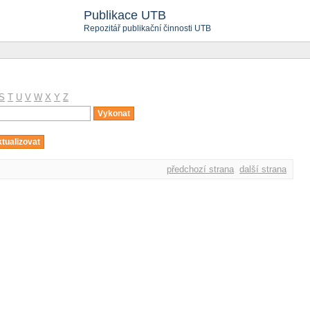
Publikace UTB
Repozitář publikační činnosti UTB
S
T
U
V
W
X
Y
Z
předchozí strana
další strana