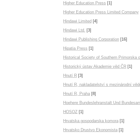
Higher Education Press
[1]
Higher Education Press Limited Company
Hindawi Limited
[4]
Hindawi Ltd.
[3]
Hindawi Publishing Corporation
[16]
Hipatia Press
[1]
Historical Society of Southern Primorska 
Historický ústav Akademie věd ČR
[1]
Hnutí R
[3]
Hnutí R, nakladatelství s mezinárodní vě
Hnutí R, Praha
[8]
Hoehere Bundeslehranstalt Und Bundesam
HOSOZ
[1]
Hrvatska gospodarska komora
[1]
Hrvatsko Drustvo Ekonomista
[1]