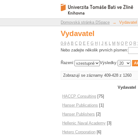
Vydavatel
Repozitář DSpace/Manakin
Domovská stránka DSpace
→
Vydavatel
Vydavatel
0-9
A
B
C
D
E
F
G
H
I
J
K
L
M
N
O
P
Q
R
Nebo zadejte několik prvních písmen:
Řazení:
Výsledky:
Zobrazují se záznamy 409-428 z 1260
Vydavatel
HACCP Consulting
[75]
Hanser Publications
[1]
Hanser Publishers
[2]
Hellenic Naval Academy
[3]
Hetero Corporation
[6]