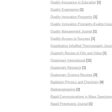
Quality Assurance in Education
[1]
Quality Engineering
[1]
Quality Innovation Prosperity
[1]
Quality Innovation Prosperity-Kvalita Inov
Quality Management Journal
[1]
Quality-Access to Success
[1]
Quantitative InfraRed Thermography Journ
Quarterly Review of Film and Video
[1]
Quaternary International
[11]
Quaternary Research
[1]
Quaternary Science Reviews
[3]
Radiation Physics and Chemistry
[4]
Radioengineering
[2]
Rapid Communications in Mass Spectrom
Rapid Prototyping Journal
[1]