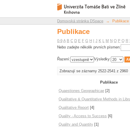
Publikace
Repozitář DSpace/Manakin
Domovská stránka DSpace
→
Publikace
Publikace
0-9
A
B
C
D
E
F
G
H
I
J
K
L
M
N
O
P
Q
R
Nebo zadejte několik prvních písmen:
Řazení:
Výsledky:
Zobrazují se záznamy 2522-2541 z 2960
Publikace
Quaestiones Geographicae
[2]
Qualitative & Quantitative Methods in Libr
Qualitative Report
[4]
Quality - Access to Success
[6]
Quality and Quantity
[1]