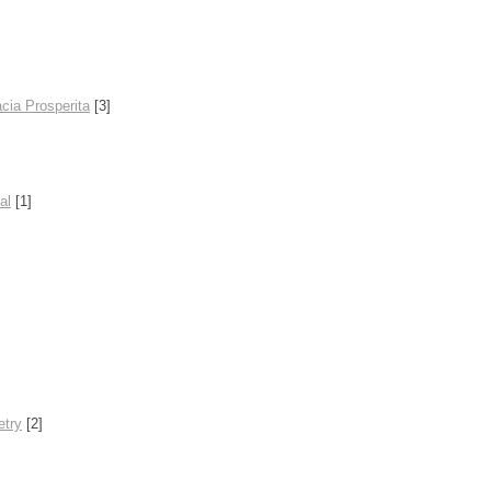
acia Prosperita
[3]
al
[1]
etry
[2]