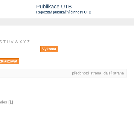
Publikace UTB
Repozitář publikační činnosti UTB
S
T
U
V
W
X
Y
Z
předchozí strana
další strana
aries
[1]