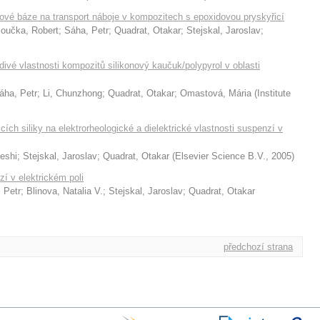
linové báze na transport náboje v kompozitech s epoxidovou pryskyřicí
oučka, Robert
;
Sáha, Petr
;
Quadrat, Otakar
;
Stejskal, Jaroslav
;
divé vlastnosti kompozitů silikonový kaučuk/polypyrol v oblasti
áha, Petr
;
Li, Chunzhong
;
Quadrat, Otakar
;
Omastová, Mária
(
Institute
cích siliky na elektrorheologické a dielektrické vlastnosti suspenzí v
eshi
;
Stejskal, Jaroslav
;
Quadrat, Otakar
(
Elsevier Science B.V.
,
2005
)
í v elektrickém poli
 Petr
;
Blinova, Natalia V.
;
Stejskal, Jaroslav
;
Quadrat, Otakar
předchozí strana