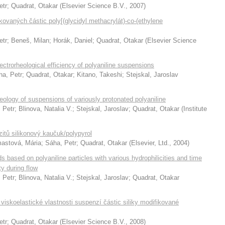
etr
;
Quadrat, Otakar
(
Elsevier Science B.V.
,
2007
)
ovaných částic poly[(glycidyl methacrylát)-co-(ethylene
etr
;
Beneš, Milan
;
Horák, Daniel
;
Quadrat, Otakar
(
Elsevier Science
lectrorheological efficiency of polyaniline suspensions
ha, Petr
;
Quadrat, Otakar
;
Kitano, Takeshi
;
Stejskal, Jaroslav
rheology of suspensions of variously protonated polyaniline
 Petr
;
Blinova, Natalia V.
;
Stejskal, Jaroslav
;
Quadrat, Otakar
(
Institute
itů silikonový kaučuk/polypyrol
astová, Mária
;
Sáha, Petr
;
Quadrat, Otakar
(
Elsevier, Ltd.
,
2004
)
ds based on polyaniline particles with various hydrophilicities and time
y during flow
 Petr
;
Blinova, Natalia V.
;
Stejskal, Jaroslav
;
Quadrat, Otakar
a viskoelastické vlastnosti suspenzí částic siliky modifikované
etr
;
Quadrat, Otakar
(
Elsevier Science B.V.
,
2008
)