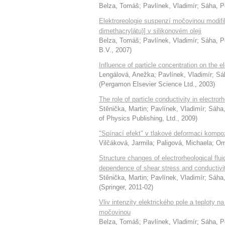
Belza, Tomáš
;
Pavlínek, Vladimír
;
Sáha, P
Elektroreologie suspenzí močovinou modifik
dimethacrylátu)] v silikonovém oleji
Belza, Tomáš
;
Pavlínek, Vladimír
;
Sáha, P
B.V.
,
2007
)
Influence of particle concentration on the e
Lengálová, Anežka
;
Pavlínek, Vladimír
;
Sá
(
Pergamon Elsevier Science Ltd.
,
2003
)
The role of particle conductivity in electro
Stěnička, Martin
;
Pavlínek, Vladimír
;
Sáha,
of Physics Publishing, Ltd.
,
2009
)
"Spínací efekt" v tlakové deformaci kompoz
Vilčáková, Jarmila
;
Paligová, Michaela
;
Om
Structure changes of electrorheological flui
dependence of shear stress and conductivit
Stěnička, Martin
;
Pavlínek, Vladimír
;
Sáha,
(
Springer
,
2011-02
)
Vliv intenzity elektrického pole a teploty n
močovinou
Belza, Tomáš
;
Pavlínek, Vladimír
;
Sáha, P