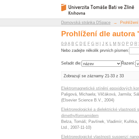
Prohlížení dle autora
Repozitář DSpace/Manakin
Domovská stránka DSpace
→
Prohlížení
Prohlížení dle autora
0-9
A
B
C
D
E
F
G
H
I
J
K
L
M
N
O
P
Q
R
Nebo zadejte několik prvních písmen:
Seřadit dle:
Řazení:
Zobrazují se záznamy 21-33 z 33
Elektromagnetické stínění epoxidových kom
Paligová, Michaela
;
Vilčáková, Jarmila
;
Sá
(
Elsevier Science B.V.
,
2004
)
Elektroreologické a dielektrické vlastnos
dimethylformamidem
Belza, Tomáš
;
Pavlínek, Vladimír
;
Kuřitka,
Ltd.
,
2007-11-10
)
Elektroreologické vlastnosti suspenzí nan