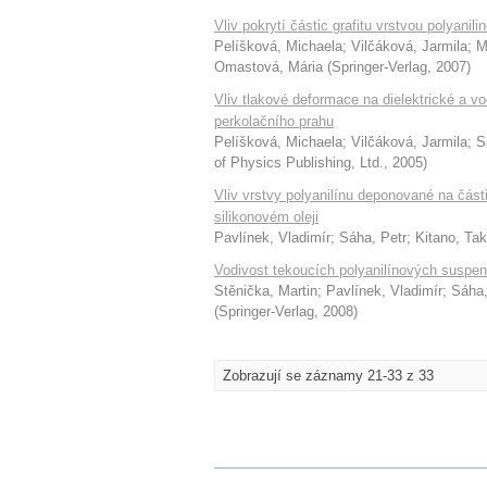
Vliv pokrytí částic grafitu vrstvou polyani
Pelíšková, Michaela
;
Vilčáková, Jarmila
;
M
Omastová, Mária
(
Springer-Verlag
,
2007
)
Vliv tlakové deformace na dielektrické a vo
perkolačního prahu
Pelíšková, Michaela
;
Vilčáková, Jarmila
;
S
of Physics Publishing, Ltd.
,
2005
)
Vliv vrstvy polyanilínu deponované na části
silikonovém oleji
Pavlínek, Vladimír
;
Sáha, Petr
;
Kitano, Tak
Vodivost tekoucích polyanilínových suspenz
Stěnička, Martin
;
Pavlínek, Vladimír
;
Sáha,
(
Springer-Verlag
,
2008
)
Zobrazují se záznamy 21-33 z 33