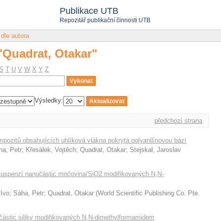
 "Quadrat, Otakar"
Publikace UTB
Repozitář publikační činnosti UTB
 dle autora
 "Quadrat, Otakar"
S
T
U
V
W
X
Y
Z
Výsledky:
předchozí strana
pozitů obsahujících uhlíková vlákna pokrytá polyanilínovou bází
ha, Petr
;
Křesálek, Vojtěch
;
Quadrat, Otakar
;
Stejskal, Jaroslav
ti suspenzí nanočástic močovina/SiO2 modifikovaných N,N-
 Ivo
;
Sáha, Petr
;
Quadrat, Otakar
(
World Scientific Publishing Co. Pte.
očástic siliky modifikovaných N,N-dimethylformamidem