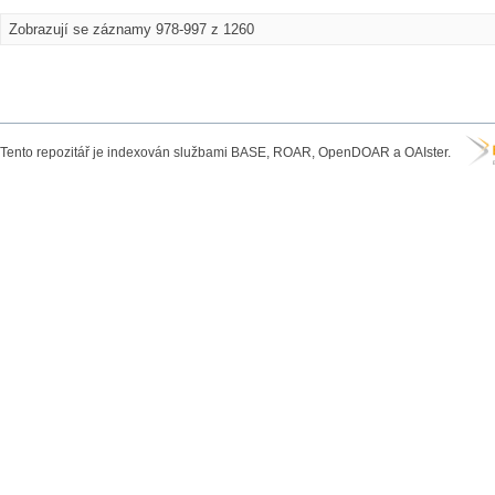
Zobrazují se záznamy 978-997 z 1260
Tento repozitář je indexován službami BASE, ROAR, OpenDOAR a OAIster.