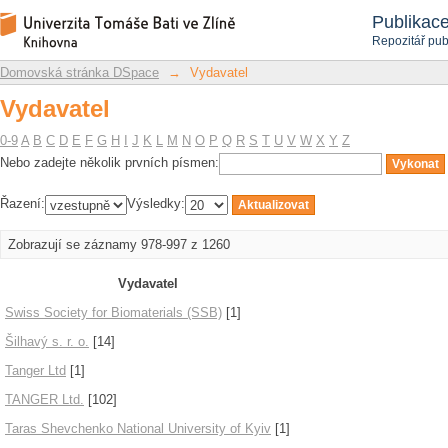
Vydavatel
Repozitář DSpace/Manakin
Publikac
Repozitář pub
Domovská stránka DSpace
→
Vydavatel
Vydavatel
0-9
A
B
C
D
E
F
G
H
I
J
K
L
M
N
O
P
Q
R
S
T
U
V
W
X
Y
Z
Nebo zadejte několik prvních písmen:
Řazení:
Výsledky:
Zobrazují se záznamy 978-997 z 1260
Vydavatel
Swiss Society for Biomaterials (SSB)
[1]
Šilhavý s. r. o.
[14]
Tanger Ltd
[1]
TANGER Ltd.
[102]
Taras Shevchenko National University of Kyiv
[1]