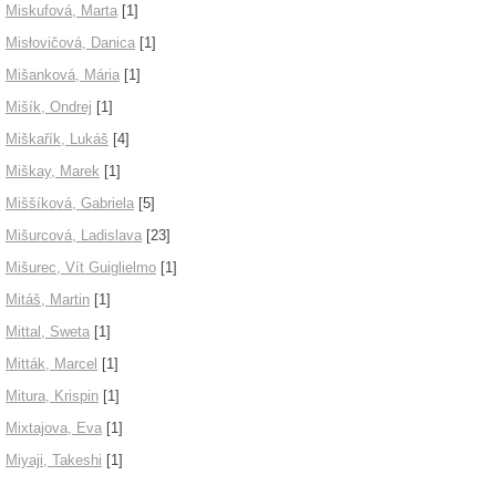
Miskufová, Marta
[1]
Misłovičová, Danica
[1]
Mišanková, Mária
[1]
Mišík, Ondrej
[1]
Miškařík, Lukáš
[4]
Miškay, Marek
[1]
Miššíková, Gabriela
[5]
Mišurcová, Ladislava
[23]
Mišurec, Vít Guiglielmo
[1]
Mitáš, Martin
[1]
Mittal, Sweta
[1]
Mitták, Marcel
[1]
Mitura, Krispin
[1]
Mixtajova, Eva
[1]
Miyaji, Takeshi
[1]