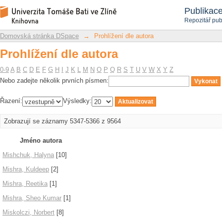
Prohlížení dle autora
Repozitář DSpace/Manakin
Publikac
Repozitář pub
Domovská stránka DSpace
→
Prohlížení dle autora
Prohlížení dle autora
0-9
A
B
C
D
E
F
G
H
I
J
K
L
M
N
O
P
Q
R
S
T
U
V
W
X
Y
Z
Nebo zadejte několik prvních písmen:
Řazení:
Výsledky:
Zobrazují se záznamy 5347-5366 z 9564
Jméno autora
Mishchuk, Halyna
[10]
Mishra, Kuldeep
[2]
Mishra, Reetika
[1]
Mishra, Sheo Kumar
[1]
Miskolczi, Norbert
[8]