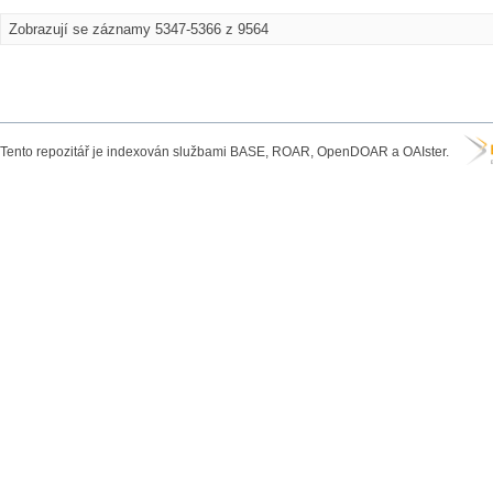
Zobrazují se záznamy 5347-5366 z 9564
Tento repozitář je indexován službami BASE, ROAR, OpenDOAR a OAIster.