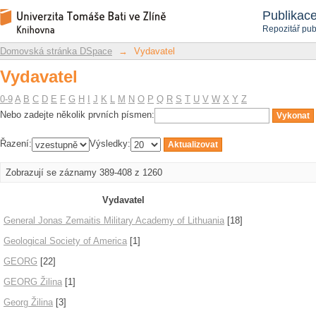
Vydavatel
Repozitář DSpace/Manakin
Publikac
Repozitář pub
Domovská stránka DSpace
→
Vydavatel
Vydavatel
0-9
A
B
C
D
E
F
G
H
I
J
K
L
M
N
O
P
Q
R
S
T
U
V
W
X
Y
Z
Nebo zadejte několik prvních písmen:
Řazení:
Výsledky:
Zobrazují se záznamy 389-408 z 1260
Vydavatel
General Jonas Zemaitis Military Academy of Lithuania
[18]
Geological Society of America
[1]
GEORG
[22]
GEORG Žilina
[1]
Georg Žilina
[3]