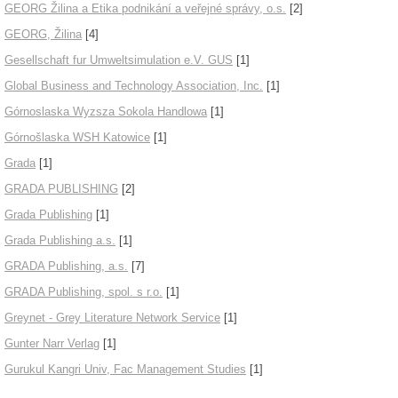
GEORG Žilina a Etika podnikání a veřejné správy, o.s.
[2]
GEORG, Žilina
[4]
Gesellschaft fur Umweltsimulation e.V. GUS
[1]
Global Business and Technology Association, Inc.
[1]
Górnoslaska Wyzsza Sokola Handlowa
[1]
Górnošlaska WSH Katowice
[1]
Grada
[1]
GRADA PUBLISHING
[2]
Grada Publishing
[1]
Grada Publishing a.s.
[1]
GRADA Publishing, a.s.
[7]
GRADA Publishing, spol. s r.o.
[1]
Greynet - Grey Literature Network Service
[1]
Gunter Narr Verlag
[1]
Gurukul Kangri Univ, Fac Management Studies
[1]