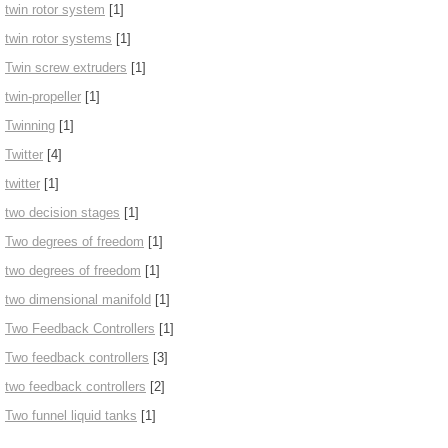
twin rotor system
[1]
twin rotor systems
[1]
Twin screw extruders
[1]
twin-propeller
[1]
Twinning
[1]
Twitter
[4]
twitter
[1]
two decision stages
[1]
Two degrees of freedom
[1]
two degrees of freedom
[1]
two dimensional manifold
[1]
Two Feedback Controllers
[1]
Two feedback controllers
[3]
two feedback controllers
[2]
Two funnel liquid tanks
[1]