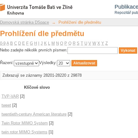
Prohlížení dle předmětu
Repozitář DSpace/Manakin
Publikac
Repozitář pub
Domovská stránka DSpace
→
Prohlížení dle předmětu
Prohlížení dle předmětu
0-9
A
B
C
D
E
F
G
H
I
J
K
L
M
N
O
P
Q
R
S
T
U
V
W
X
Y
Z
Nebo zadejte několik prvních písmen:
Řazení:
Výsledky:
Zobrazují se záznamy 28201-28220 z 29878
Klíčové slovo
TVP-VAR
[2]
tweet
[2]
twentieth-century American literature
[2]
Twin Rotor MIMO System
[2]
twin rotor MIMO Systems
[1]