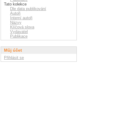
Tato kolekce
Dle data publikování
Autoři
Interní autoři
Názvy
Klíčová slova
Vydavatel
Publikace
Můj účet
Přihlásit se