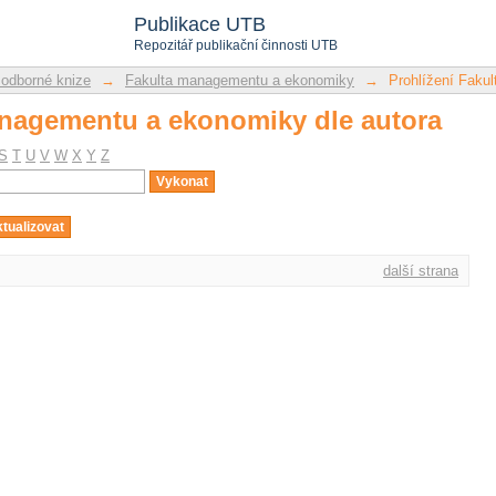
anagementu a ekonomiky dle autora
Publikace UTB
Repozitář publikační činnosti UTB
 odborné knize
→
Fakulta managementu a ekonomiky
→
Prohlížení Faku
anagementu a ekonomiky dle autora
S
T
U
V
W
X
Y
Z
další strana