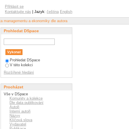
Přihlásit se
Kontaktujte nás
| Jazyk:
čeština
English
lta managementu a ekonomiky dle autora
Prohledat DSpace
Prohledat DSpace
V této kolekci
Rozšířené hledání
Procházet
Vše v DSpace
Komunity a kolekce
Dle data publikování
Autoři
Interní autoři
Názvy
Klíčová slova
Vydavatel
Publikace