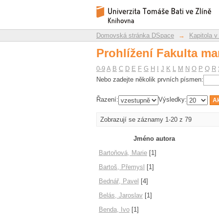
Prohlížení Fakulta m
Repozitář DSpace/Manakin
Domovská stránka DSpace
→
Kapitola v
Prohlížení Fakulta m
0-9
A
B
C
D
E
F
G
H
I
J
K
L
M
N
O
P
Q
R
Nebo zadejte několik prvních písmen:
Řazení:
Výsledky:
Zobrazují se záznamy 1-20 z 79
Jméno autora
Bartoňová, Marie
[1]
Bartoš, Přemysl
[1]
Bednář, Pavel
[4]
Belás, Jaroslav
[1]
Benda, Ivo
[1]