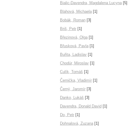
Bialic-Davendra, Magdalena Lucyna
[5]
Blahová, Michaela
[1]
Bobák, Roman
[3]
Briš, Petr
[1]
Březinová, Olga
[1]
Břusková, Pavla
[1]
Buřita, Ladislav
[1]
Chodúr, Miroslav
[1]
Culík, Tomáš
[1]
Černička, Vladimír
[1]
Černý, Jaromír
[3]
Danko, Lukáš
[3]
Davendra, Donald David
[1]
Do, Petr
[1]
Dohnalová, Zuzana
[1]