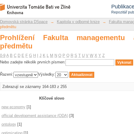
Prohlížení Fakulta managementu a ek
Repozitář DSpace/Manakin
Publikac
Repozitář pub
Domovská stránka DSpace
→
Kapitola v odborné knize
→
Fakulta mana
předmětu
Prohlížení Fakulta managementu
předmětu
0-9
A
B
C
D
E
F
G
H
I
J
K
L
M
N
O
P
Q
R
S
T
U
V
W
X
Y
Z
Nebo zadejte několik prvních písmen:
Řazení:
Výsledky:
Zobrazují se záznamy 164-183 z 255
Klíčové slovo
new economy
[1]
official development assistance (ODA)
[3]
ontology
[1]
optimizating
[1]