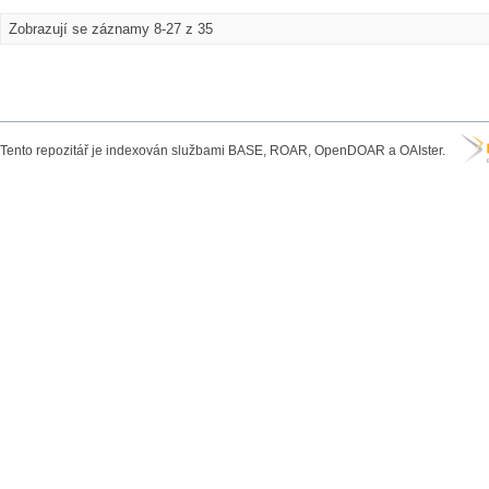
Zobrazují se záznamy 8-27 z 35
Tento repozitář je indexován službami BASE, ROAR, OpenDOAR a OAIster.