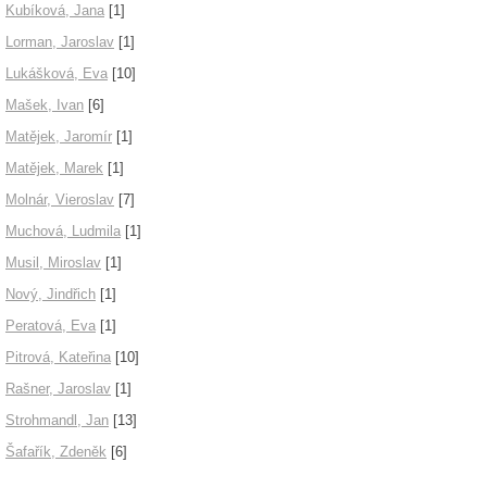
Kubíková, Jana
[1]
Lorman, Jaroslav
[1]
Lukášková, Eva
[10]
Mašek, Ivan
[6]
Matějek, Jaromír
[1]
Matějek, Marek
[1]
Molnár, Vieroslav
[7]
Muchová, Ludmila
[1]
Musil, Miroslav
[1]
Nový, Jindřich
[1]
Peratová, Eva
[1]
Pitrová, Kateřina
[10]
Rašner, Jaroslav
[1]
Strohmandl, Jan
[13]
Šafařík, Zdeněk
[6]