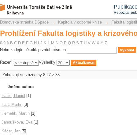
Prohlížení Fakulta logistiky a krizového
Repozitář DSpace/Manakin
Publikac
Repozitář pub
Domovská stránka DSpace
→
Kapitola v odborné knize
→
Fakulta logist
Prohlížení Fakulta logistiky a krizového
0-9
A
B
C
D
E
F
G
H
I
J
K
L
M
N
O
P
Q
R
S
T
U
V
W
X
Y
Z
Nebo zadejte několik prvních písmen:
Řazení:
Výsledky:
Zobrazují se záznamy 8-27 z 35
Jméno autora
Hanzl, Daniel
[1]
Hart, Martin
[3]
Hemelík, Martin
[1]
Janoušková, Eva
[1]
Káčer, Jan
[5]