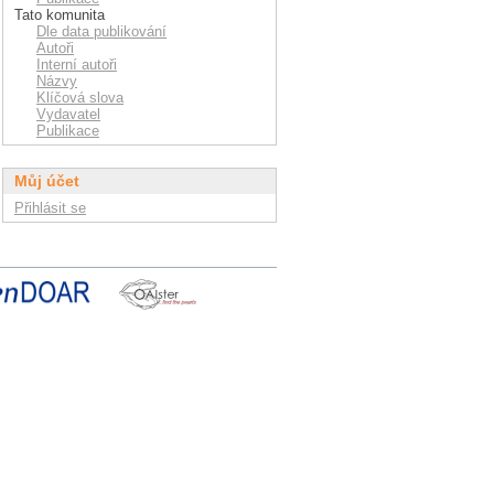
Tato komunita
Dle data publikování
Autoři
Interní autoři
Názvy
Klíčová slova
Vydavatel
Publikace
Můj účet
Přihlásit se