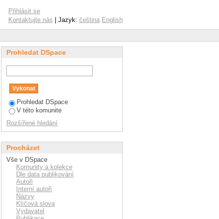
Přihlásit se
Kontaktujte nás
| Jazyk:
čeština
English
Prohledat DSpace
Prohledat DSpace
V této komunite
Rozšířené hledání
Procházet
Vše v DSpace
Komunity a kolekce
Dle data publikování
Autoři
Interní autoři
Názvy
Klíčová slova
Vydavatel
Publikace