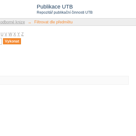
u
Publikace UTB
Repozitář publikační činnosti UTB
 odborné knize
→
Filtrovat dle předmětu
U
V
W
X
Y
Z
u