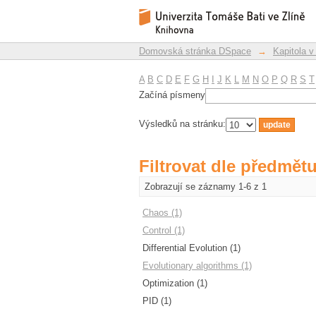
Filtrovat dle předmět
Repozitář DSpace/Manakin
Domovská stránka DSpace
→
Kapitola v
A
B
C
D
E
F
G
H
I
J
K
L
M
N
O
P
Q
R
S
T
Začíná písmeny
Výsledků na stránku:
Filtrovat dle předmět
Zobrazují se záznamy 1-6 z 1
Chaos (1)
Control (1)
Differential Evolution (1)
Evolutionary algorithms (1)
Optimization (1)
PID (1)