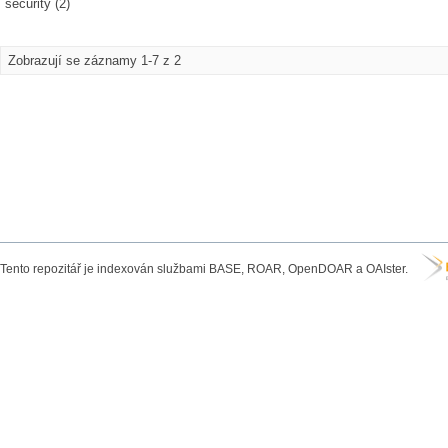
security (2)
Zobrazují se záznamy 1-7 z 2
Tento repozitář je indexován službami BASE, ROAR, OpenDOAR a OAIster.