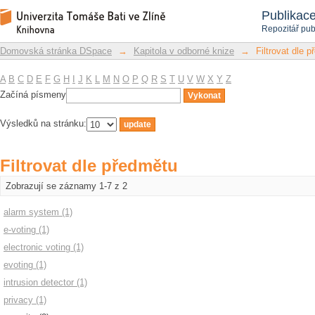
Filtrovat dle předmětu
Repozitář DSpace/Manakin
Publikac
Repozitář pub
Domovská stránka DSpace
→
Kapitola v odborné knize
→
Filtrovat dle 
A
B
C
D
E
F
G
H
I
J
K
L
M
N
O
P
Q
R
S
T
U
V
W
X
Y
Z
Začíná písmeny
Výsledků na stránku:
Filtrovat dle předmětu
Zobrazují se záznamy 1-7 z 2
alarm system (1)
e-voting (1)
electronic voting (1)
evoting (1)
intrusion detector (1)
privacy (1)