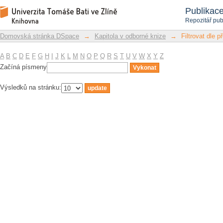
Filtrovat dle předmětu
Repozitář DSpace/Manakin
Publikac
Repozitář pub
Domovská stránka DSpace
→
Kapitola v odborné knize
→
Filtrovat dle 
A
B
C
D
E
F
G
H
I
J
K
L
M
N
O
P
Q
R
S
T
U
V
W
X
Y
Z
Začíná písmeny
Výsledků na stránku: