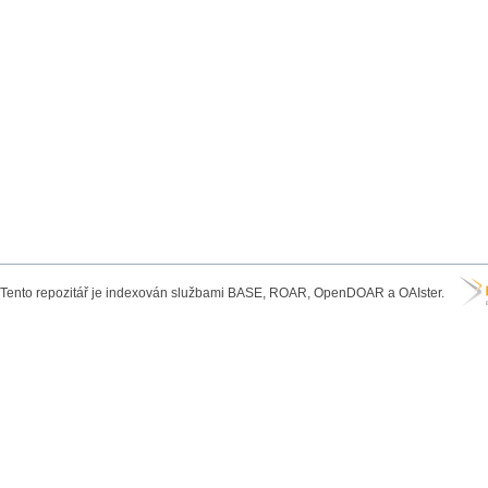
Tento repozitář je indexován službami BASE, ROAR, OpenDOAR a OAIster.