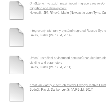
O některých vztazích mezinárodní migrace a rozvojeOn 
migration and development
Novosák, Jiří
;
Říhová, Marie
(
Newcastle upon Tyne: Ca
Integrovaný záchranný systémIntegrated Rescue Syst
Lukáš, Luděk
(
VeRBuM
,
2014
)
Určení, rozdělení a vlastnosti detektorů narušeníIntrusio
dividing and parameters
Lukáš, Luděk
(
VeRBuM
,
2011
)
Kreativní klastry v zemích střední EvropyCreative Clus
Bednář, Pavel
;
Danko, Lukáš
(
VeRBuM
,
2014
)