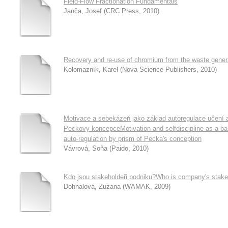
Field-Flow Fractionation Fundamentals
Janča, Josef
(
CRC Press
,
2010
)
Recovery and re-use of chromium from the waste genera
Kolomazník, Karel
(
Nova Science Publishers
,
2010
)
Motivace a sebekázeň jako základ autoregulace učení 
Peckovy koncepceMotivation and selfdiscipline as a basi
auto-regulation by prism of Pecka's conception
Vávrová, Soňa
(
Paido
,
2010
)
Kdo jsou stakeholdeři podniku?Who is company's stake
Dohnalová, Zuzana
(
WAMAK
,
2009
)