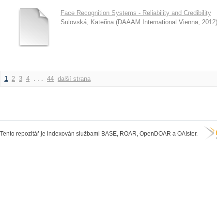
Face Recognition Systems - Reliability and Credibility
Sulovská, Kateřina
(
DAAAM International Vienna
,
2012
1
2
3
4
. . .
44
další strana
Tento repozitář je indexován službami BASE, ROAR, OpenDOAR a OAIster.