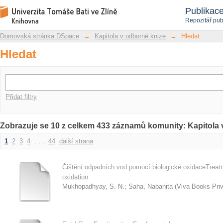
Hledat
Repozitář DSpace/Manakin
Publikac
Repozitář pub
Domovská stránka DSpace
→
Kapitola v odborné knize
→
Hledat
Hledat
Přidat filtry
Zobrazuje se 10 z celkem 433 záznamů komunity: Kapitola 
1
2
3
4
. . .
44
další strana
Čištění odpadních vod pomocí biologické oxidaceTreatm
oxidation
Mukhopadhyay, S. N.
;
Saha, Nabanita
(
Viva Books Priv