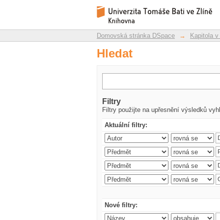
Hledat
Repozitář DSpace/Manakin
Domovská stránka DSpace
→
Kapitola v
Hledat
Filtry
Filtry použijte na upřesnění výsledků vyh
Aktuální filtry:
Nové filtry: