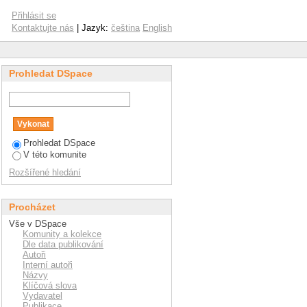
Přihlásit se
Kontaktujte nás
| Jazyk:
čeština
English
Prohledat DSpace
Prohledat DSpace
V této komunite
Rozšířené hledání
Procházet
Vše v DSpace
Komunity a kolekce
Dle data publikování
Autoři
Interní autoři
Názvy
Klíčová slova
Vydavatel
Publikace