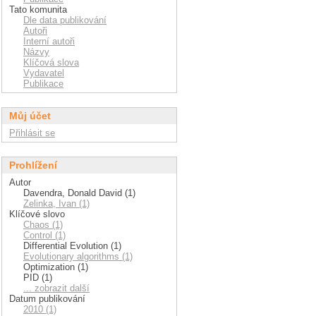
Tato komunita
Dle data publikování
Autoři
Interní autoři
Názvy
Klíčová slova
Vydavatel
Publikace
Můj účet
Přihlásit se
Prohlížení
Autor
Davendra, Donald David (1)
Zelinka, Ivan (1)
Klíčové slovo
Chaos (1)
Control (1)
Differential Evolution (1)
Evolutionary algorithms (1)
Optimization (1)
PID (1)
... zobrazit další
Datum publikování
2010 (1)