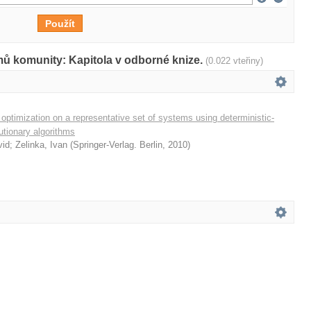
mů komunity: Kapitola v odborné knize.
(0.022 vteřiny)
 optimization on a representative set of systems using deterministic-
utionary algorithms
vid
;
Zelinka, Ivan
(
Springer-Verlag. Berlin
,
2010
)