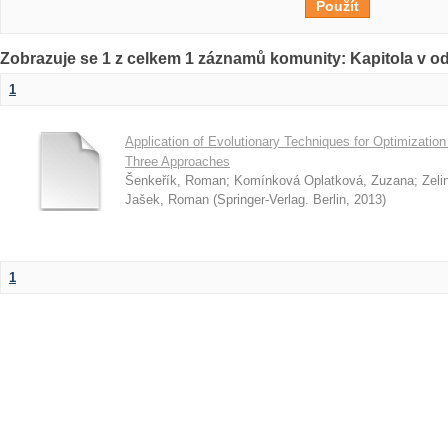
Zobrazuje se 1 z celkem 1 záznamů komunity: Kapitola v o
1
Application of Evolutionary Techniques for Optimization 
Three Approaches
Šenkeřík, Roman
;
Komínková Oplatková, Zuzana
;
Zeli
Jašek, Roman
(
Springer-Verlag. Berlin
,
2013
)
1