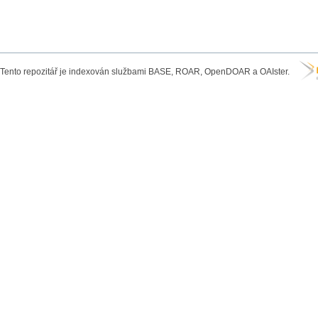
Tento repozitář je indexován službami BASE, ROAR, OpenDOAR a OAIster.