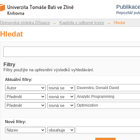
Hledat
Repozitář DSpace/Manakin
Publikac
Repozitář pub
Domovská stránka DSpace
→
Kapitola v odborné knize
→
Hledat
Hledat
Filtry
Filtry použijte na upřesnění výsledků vyhledávání.
Aktuální filtry:
Nové filtry: