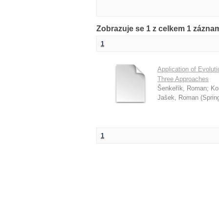
Zobrazuje se 1 z celkem 1 zázna
1
Application of Evolut
Three Approaches
Šenkeřík, Roman
;
Ko
Jašek, Roman
(
Spring
1