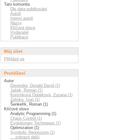
Tato komunita
Dle data publikování
Autoři
Interní autoři
Názvy
Klíčová slova
Vydavatel
Publikace
Můj účet
Přihlásit se
Prohlížení
Autor
Davendra, Donald David (1)
Jašek, Roman (1)
Komínková Oplatková, Zuzana (1)
Zelinka, Ivan (1)
Šenkeřík, Roman (1)
Klíčové slovo
Analytic Programming (1)
Chaos Control (1)
Evolutionary Techniques (1)
Optimization (1)
Symbolic Regression (1)
... zobrazit další