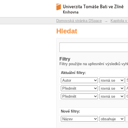
Hledat
Repozitář DSpace/Manakin
Domovská stránka DSpace
→
Kapitola v
Hledat
Filtry
Filtry použijte na upřesnění výsledků vyh
Aktuální filtry:
Nové filtry: