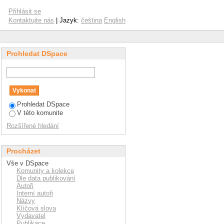
Přihlásit se
Kontaktujte nás
| Jazyk:
čeština
English
Prohledat DSpace
Prohledat DSpace
V této komunite
Rozšířené hledání
Procházet
Vše v DSpace
Komunity a kolekce
Dle data publikování
Autoři
Interní autoři
Názvy
Klíčová slova
Vydavatel
Publikace