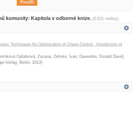
mů komunity: Kapitola v odborné knize.
(0.021 vteřiny)
ionary Techniques for Optimization of Chaos Control - Introduction of
mínková Oplatková, Zuzana
;
Zelinka, Ivan
;
Davendra, Donald David
;
er-Verlag. Berlin
,
2013
)