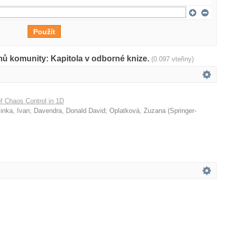
mů komunity: Kapitola v odborné knize.
(0.097 vteřiny)
f Chaos Control in 1D
linka, Ivan
;
Davendra, Donald David
;
Oplatková, Zuzana
(
Springer-