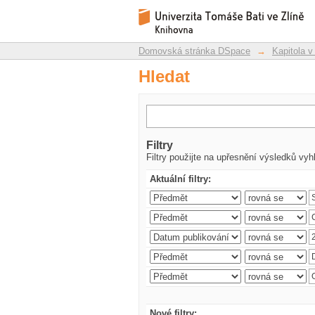
Hledat
Repozitář DSpace/Manakin
Domovská stránka DSpace
→
Kapitola v
Hledat
Filtry
Filtry použijte na upřesnění výsledků vyh
Aktuální filtry:
Nové filtry: