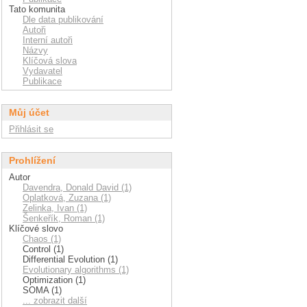
Tato komunita
Dle data publikování
Autoři
Interní autoři
Názvy
Klíčová slova
Vydavatel
Publikace
Můj účet
Přihlásit se
Prohlížení
Autor
Davendra, Donald David (1)
Oplatková, Zuzana (1)
Zelinka, Ivan (1)
Šenkeřík, Roman (1)
Klíčové slovo
Chaos (1)
Control (1)
Differential Evolution (1)
Evolutionary algorithms (1)
Optimization (1)
SOMA (1)
... zobrazit další