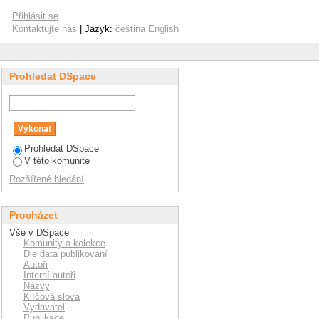
Přihlásit se
Kontaktujte nás
| Jazyk:
čeština
English
Prohledat DSpace
Prohledat DSpace
V této komunite
Rozšířené hledání
Procházet
Vše v DSpace
Komunity a kolekce
Dle data publikování
Autoři
Interní autoři
Názvy
Klíčová slova
Vydavatel
Publikace