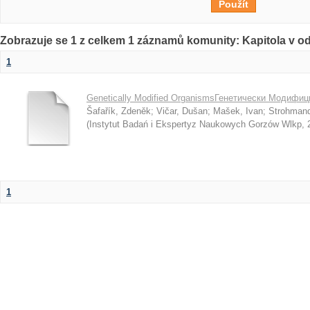
Zobrazuje se 1 z celkem 1 záznamů komunity: Kapitola v o
1
Genetically Modified OrganismsГенетически Модифи
Šafařík, Zdeněk
;
Vičar, Dušan
;
Mašek, Ivan
;
Strohmand
(
Instytut Badań i Ekspertyz Naukowych Gorzów Wlkp
,
1