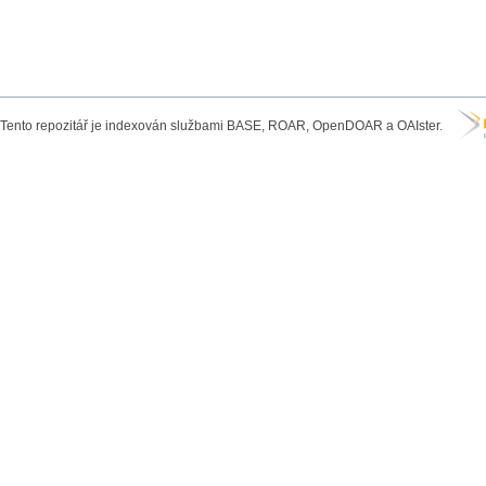
Tento repozitář je indexován službami BASE, ROAR, OpenDOAR a OAIster.