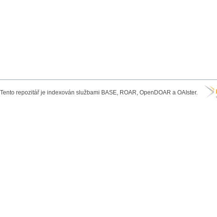
Tento repozitář je indexován službami BASE, ROAR, OpenDOAR a OAIster.