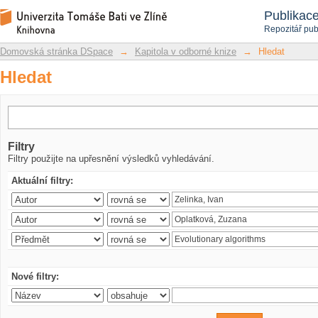
Hledat
Repozitář DSpace/Manakin
Publikac
Repozitář pub
Domovská stránka DSpace
→
Kapitola v odborné knize
→
Hledat
Hledat
Filtry
Filtry použijte na upřesnění výsledků vyhledávání.
Aktuální filtry:
Nové filtry: