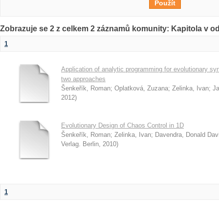
Zobrazuje se 2 z celkem 2 záznamů komunity: Kapitola v o
1
Application of analytic programming for evolutionary synt
two approaches
Šenkeřík, Roman
;
Oplatková, Zuzana
;
Zelinka, Ivan
;
J
2012
)
Evolutionary Design of Chaos Control in 1D
Šenkeřík, Roman
;
Zelinka, Ivan
;
Davendra, Donald Dav
Verlag. Berlin
,
2010
)
1