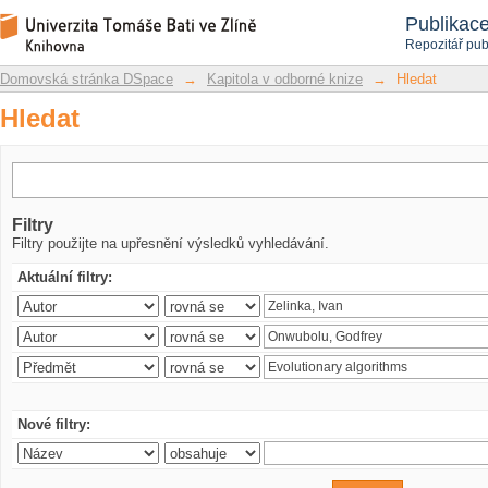
Hledat
Repozitář DSpace/Manakin
Publikac
Repozitář pub
Domovská stránka DSpace
→
Kapitola v odborné knize
→
Hledat
Hledat
Filtry
Filtry použijte na upřesnění výsledků vyhledávání.
Aktuální filtry:
Nové filtry: