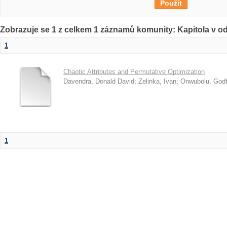
Zobrazuje se 1 z celkem 1 záznamů komunity: Kapitola v o
1
Chaotic Attributes and Permutative Optimization
Davendra, Donald David
;
Zelinka, Ivan
;
Onwubolu, Godf
1