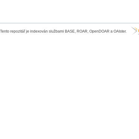
Tento repozitář je indexován službami BASE, ROAR, OpenDOAR a OAIster.