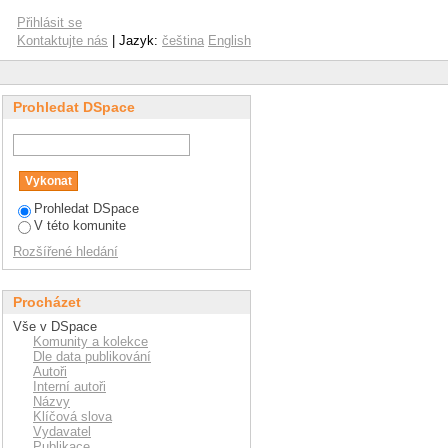
Přihlásit se
Kontaktujte nás
| Jazyk:
čeština
English
Prohledat DSpace
Prohledat DSpace
V této komunite
Rozšířené hledání
Procházet
Vše v DSpace
Komunity a kolekce
Dle data publikování
Autoři
Interní autoři
Názvy
Klíčová slova
Vydavatel
Publikace