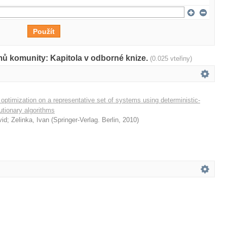
mů komunity: Kapitola v odborné knize.
(0.025 vteřiny)
 optimization on a representative set of systems using deterministic-
utionary algorithms
vid
;
Zelinka, Ivan
(
Springer-Verlag. Berlin
,
2010
)