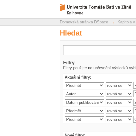
Hledat
Repozitář DSpace/Manakin
Domovská stránka DSpace
→
Kapitola v
Hledat
Filtry
Filtry použijte na upřesnění výsledků vyh
Aktuální filtry:
Nové filtry: