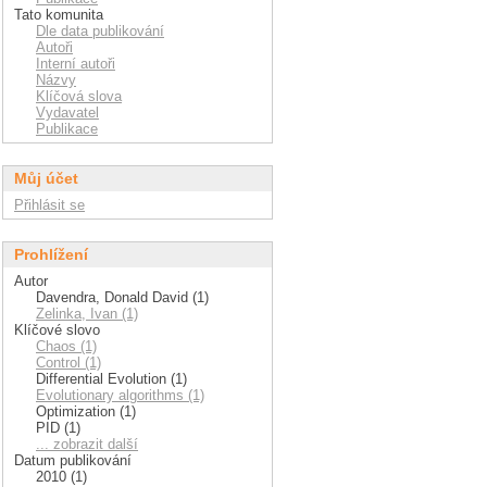
Tato komunita
Dle data publikování
Autoři
Interní autoři
Názvy
Klíčová slova
Vydavatel
Publikace
Můj účet
Přihlásit se
Prohlížení
Autor
Davendra, Donald David (1)
Zelinka, Ivan (1)
Klíčové slovo
Chaos (1)
Control (1)
Differential Evolution (1)
Evolutionary algorithms (1)
Optimization (1)
PID (1)
... zobrazit další
Datum publikování
2010 (1)