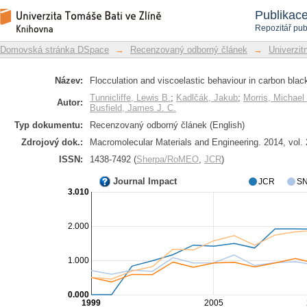
Flocculation and viscoelastic behaviour
Repozitář DSpace/Manakin
Publikac
Repozitář pub
Domovská stránka DSpace
→
Recenzovaný odborný článek
→
Univerzitn
Název:
Flocculation and viscoelastic behaviour in carbon black-
Tunnicliffe, Lewis B.
;
Kadlčák, Jakub
;
Morris, Michael
Autor:
Busfield, James J. C.
Typ dokumentu:
Recenzovaný odborný článek (English)
Zdrojový dok.:
Macromolecular Materials and Engineering. 2014, vol. 
ISSN:
1438-7492 (
Sherpa/RoMEO
,
JCR
)
Journal Impact
JCR
SN
3.010
2.000
1.000
0.000
1999
2005