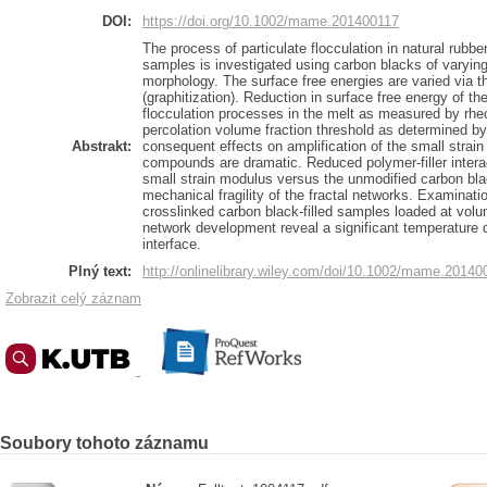
DOI:
https://doi.org/10.1002/mame.201400117
The process of particulate flocculation in natural rubb
samples is investigated using carbon blacks of varying
morphology. The surface free energies are varied via t
(graphitization). Reduction in surface free energy of th
flocculation processes in the melt as measured by rhe
percolation volume fraction threshold as determined 
Abstrakt:
consequent effects on amplification of the small strain
compounds are dramatic. Reduced polymer-filler interac
small strain modulus versus the unmodified carbon blac
mechanical fragility of the fractal networks. Examinati
crosslinked carbon black-filled samples loaded at volu
network development reveal a significant temperature d
interface.
Plný text:
http://onlinelibrary.wiley.com/doi/10.1002/mame.20140
Zobrazit celý záznam
Soubory tohoto záznamu