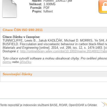
Název:
Fulltext_1004117.pdf
Velikost:
1.008Mb
Formát:
PDF
Popis:
fulltext
Citace ČSN ISO 690:2011
Citace článku v časopise:
TUNNICLIFFE, Lewis B., Jakub KADLČÁK, Michael D. MORRIS, Ye SHI, 
BUSFIELD. Flocculation and viscoelastic behaviour in carbon black-filled n
Materials and Engineering
[online]. 2014, vol. 299, iss. 12, s. 1474-1483. [
Dostupné z:
http://onlinelibrary.wiley.com/doi/10.1002/mame.201400117/abs
Tyto citace vytvořil software a mohou obsahovat chyby. Pro ověření přesnos
normu
nebo
příručku
.
Související články
Tento repozitář je indexován službami BASE, ROAR, OpenDOAR a OAIster.