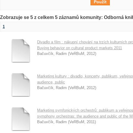
Zobrazuje se 5 z celkem 5 záznamů komunity: Odborná kni
1
Divadlo a film : nákupní chování na trzích kulturních 
Buying behavior on cultural product markets 2011
Bačuvčík, Radim
(
VeRBuM
,
2012
)
Marketing kultury : divadlo, koncerty, publikum, veřejno
audience, public
Bačuvčík, Radim
(
VeRBuM
,
2012
)
Marketing symfonických orchestrů: publikum a veřejnos
symphony orchestras: the audience and public of the M
Bačuvčík, Radim
(
VeRBuM
,
2011
)