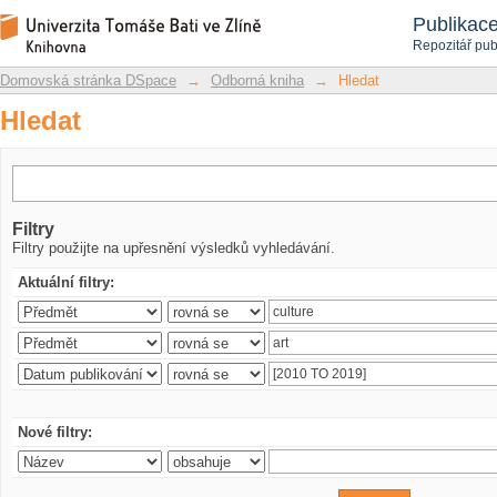
Hledat
Repozitář DSpace/Manakin
Publikac
Repozitář pub
Domovská stránka DSpace
→
Odborná kniha
→
Hledat
Hledat
Filtry
Filtry použijte na upřesnění výsledků vyhledávání.
Aktuální filtry:
Nové filtry: