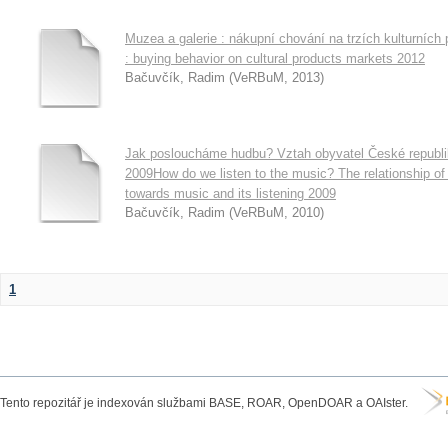
Muzea a galerie : nákupní chování na trzích kulturníc
: buying behavior on cultural products markets 2012
Bačuvčík, Radim
(
VeRBuM
,
2013
)
Jak posloucháme hudbu? Vztah obyvatel České republi
2009How do we listen to the music? The relationship of
towards music and its listening 2009
Bačuvčík, Radim
(
VeRBuM
,
2010
)
1
Tento repozitář je indexován službami BASE, ROAR, OpenDOAR a OAIster.