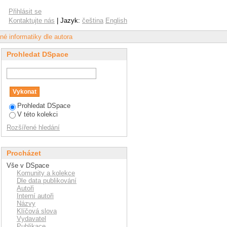
 Ondrej"
Přihlásit se
Kontaktujte nás
| Jazyk:
čeština
English
né informatiky dle autora
Prohledat DSpace
Prohledat DSpace
V této kolekci
Rozšířené hledání
Procházet
Vše v DSpace
Komunity a kolekce
Dle data publikování
Autoři
Interní autoři
Názvy
Klíčová slova
Vydavatel
Publikace