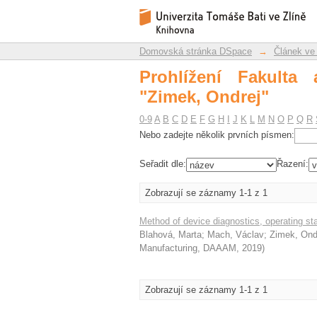
Prohlížení Fakulta ap
Repozitář DSpace/Manakin
Domovská stránka DSpace
→
Článek ve
Prohlížení Fakulta 
"Zimek, Ondrej"
0-9
A
B
C
D
E
F
G
H
I
J
K
L
M
N
O
P
Q
R
Nebo zadejte několik prvních písmen:
Seřadit dle:
Řazení:
Zobrazují se záznamy 1-1 z 1
Method of device diagnostics, operating st
Blahová, Marta
;
Mach, Václav
;
Zimek, Ond
Manufacturing, DAAAM
,
2019
)
Zobrazují se záznamy 1-1 z 1