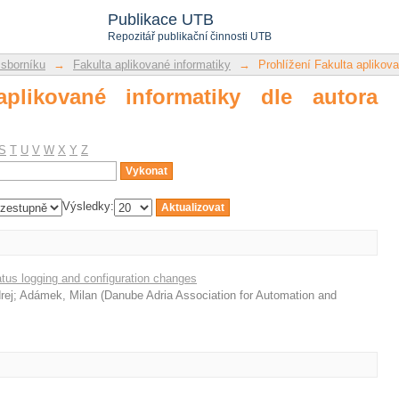
likované informatiky dle autora "Zimek,
Publikace UTB
Repozitář publikační činnosti UTB
 sborníku
→
Fakulta aplikované informatiky
→
Prohlížení Fakulta aplikova
aplikované informatiky dle autora
S
T
U
V
W
X
Y
Z
Výsledky:
atus logging and configuration changes
rej
;
Adámek, Milan
(
Danube Adria Association for Automation and