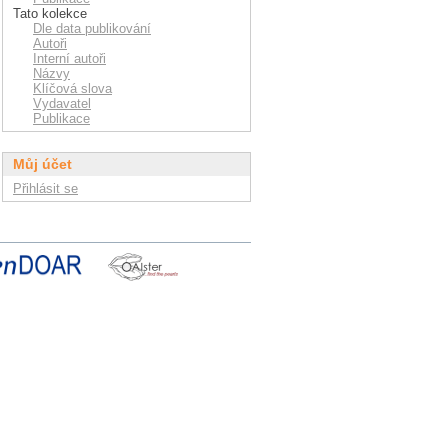
Tato kolekce
Dle data publikování
Autoři
Interní autoři
Názvy
Klíčová slova
Vydavatel
Publikace
Můj účet
Přihlásit se