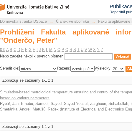
Prohlížení Fakulta aplikované informat
Repozitář DSpace/Manakin
Publikac
Repozitář pub
Domovská stránka DSpace
→
Článek ve sborníku
→
Fakulta aplikované 
Prohlížení Fakulta aplikované info
"Onderčo, Peter"
0-9
A
B
C
D
E
F
G
H
I
J
K
L
M
N
O
P
Q
R
S
T
U
V
W
X
Y
Z
Nebo zadejte několik prvních písmen:
Seřadit dle:
Řazení:
Výsledky:
Zobrazují se záznamy 1-1 z 1
Simulation-based metrological temperature ensuring and control of the tempera
based on various parameters
Rybář, Jan
;
Emebu, Samuel
;
Sayed, Sayed Yousuf
;
Zarghoon, Sohaibullah
;
Smetánka, Andrej
;
Matušů, Radek
(
Institute of Electrical and Electronics Eng
Zobrazují se záznamy 1-1 z 1