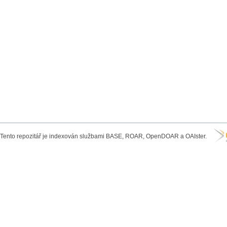
Tento repozitář je indexován službami BASE, ROAR, OpenDOAR a OAIster.