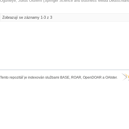
Ogunleye, Julius Olufemi
(
Springer Science and Business Media Deutschla
Zobrazují se záznamy 1-3 z 3
Tento repozitář je indexován službami BASE, ROAR, OpenDOAR a OAIster.