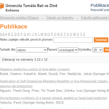
Publikace
Repozitář DSpace/Manakin
Publikac
Repozitář pub
Domovská stránka DSpace
→
Článek ve sborníku
→
Fakulta aplikované 
Publikace
0-9
A
B
C
D
E
F
G
H
I
J
K
L
M
N
O
P
Q
R
S
T
U
V
W
X
Y
Z
Nebo zadejte několik prvních písmen:
Seřadit dle:
Řazení:
Výsledky:
Zobrazují se záznamy 1-12 z 12
Adaptive predictive control of time-delay systems
Bobál, Vladimír
;
Kubalčík, Marek
;
Dostál, Petr
;
Matějíček, Jakub
(
Springer-Ve
Application of Self-Organizing Migrating Algorithm in five-fimensional chaoti
passive decomposition
Nguyen, Thanh Dung
;
Phan, Thi Thanh Dieu
;
Zelinka, Ivan
(
Springer-Verlag B
Asynchronous synthesis of a neural network applied on head load prediction
Vařacha, Pavel
(
Springer-Verlag Berlin
,
2013
)