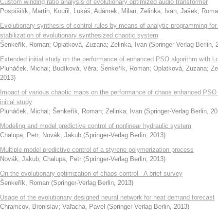
Custom winding ratio analysis of evolutionary optimized audio transformer
Pospíšilík, Martin
;
Kouřil, Lukáš
;
Adámek, Milan
;
Zelinka, Ivan
;
Jašek, Roma
Evolutionary synthesis of control rules by means of analytic programming for 
stabilization of evolutionary synthesized chaotic system
Šenkeřík, Roman
;
Oplatková, Zuzana
;
Zelinka, Ivan
(
Springer-Verlag Berlin
,
Extended initial study on the performance of enhanced PSO algorithm with L
Pluháček, Michal
;
Budíková, Věra
;
Šenkeřík, Roman
;
Oplatková, Zuzana
;
Ze
2013
)
Impact of various chaotic maps on the performance of chaos enhanced PSO al
initial study
Pluháček, Michal
;
Šenkeřík, Roman
;
Zelinka, Ivan
(
Springer-Verlag Berlin
,
20
Modeling and model predictive control of nonlinear hydraulic system
Chalupa, Petr
;
Novák, Jakub
(
Springer-Verlag Berlin
,
2013
)
Multiple model predictive control of a styrene polymerization process
Novák, Jakub
;
Chalupa, Petr
(
Springer-Verlag Berlin
,
2013
)
On the evolutionary optimization of chaos control - A brief survey
Šenkeřík, Roman
(
Springer-Verlag Berlin
,
2013
)
Usage of the evolutionary designed neural network for heat demand forecast
Chramcov, Bronislav
;
Vařacha, Pavel
(
Springer-Verlag Berlin
,
2013
)