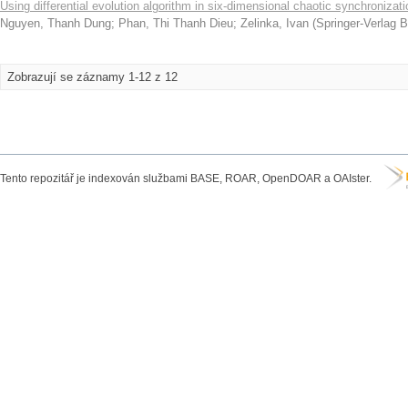
Using differential evolution algorithm in six-dimensional chaotic synchroniza
Nguyen, Thanh Dung
;
Phan, Thi Thanh Dieu
;
Zelinka, Ivan
(
Springer-Verlag B
Zobrazují se záznamy 1-12 z 12
Tento repozitář je indexován službami BASE, ROAR, OpenDOAR a OAIster.