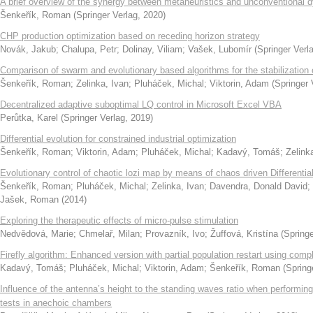
A brief overview of the synergy between metaheuristics and unconventional 
Šenkeřík, Roman
(
Springer Verlag
,
2020
)
CHP production optimization based on receding horizon strategy
Novák, Jakub
;
Chalupa, Petr
;
Dolinay, Viliam
;
Vašek, Lubomír
(
Springer Verl
Comparison of swarm and evolutionary based algorithms for the stabilization o
Šenkeřík, Roman
;
Zelinka, Ivan
;
Pluháček, Michal
;
Viktorin, Adam
(
Springer 
Decentralized adaptive suboptimal LQ control in Microsoft Excel VBA
Perůtka, Karel
(
Springer Verlag
,
2019
)
Differential evolution for constrained industrial optimization
Šenkeřík, Roman
;
Viktorin, Adam
;
Pluháček, Michal
;
Kadavý, Tomáš
;
Zelink
Evolutionary control of chaotic lozi map by means of chaos driven Differentia
Šenkeřík, Roman
;
Pluháček, Michal
;
Zelinka, Ivan
;
Davendra, Donald David
;
Jašek, Roman
(
2014
)
Exploring the therapeutic effects of micro-pulse stimulation
Nedvědová, Marie
;
Chmelař, Milan
;
Provazník, Ivo
;
Žuffová, Kristína
(
Springe
Firefly algorithm: Enhanced version with partial population restart using com
Kadavý, Tomáš
;
Pluháček, Michal
;
Viktorin, Adam
;
Šenkeřík, Roman
(
Spring
Influence of the antenna’s height to the standing waves ratio when performing
tests in anechoic chambers