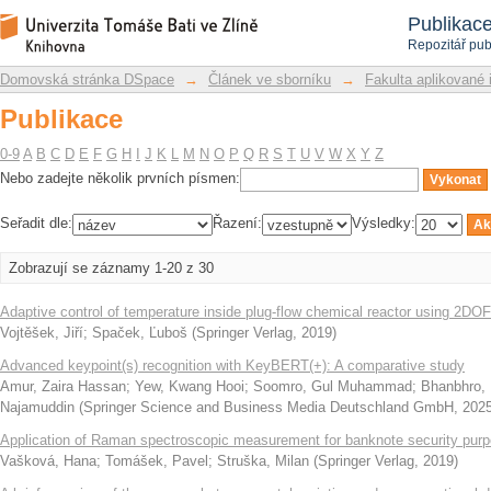
Publikace
Repozitář DSpace/Manakin
Publikac
Repozitář pub
Domovská stránka DSpace
→
Článek ve sborníku
→
Fakulta aplikované 
Publikace
0-9
A
B
C
D
E
F
G
H
I
J
K
L
M
N
O
P
Q
R
S
T
U
V
W
X
Y
Z
Nebo zadejte několik prvních písmen:
Seřadit dle:
Řazení:
Výsledky:
Zobrazují se záznamy 1-20 z 30
Adaptive control of temperature inside plug-flow chemical reactor using 2DOF 
Vojtěšek, Jiří
;
Spaček, Ľuboš
(
Springer Verlag
,
2019
)
Advanced keypoint(s) recognition with KeyBERT(+): A comparative study
Amur, Zaira Hassan
;
Yew, Kwang Hooi
;
Soomro, Gul Muhammad
;
Bhanbhro, 
Najamuddin
(
Springer Science and Business Media Deutschland GmbH
,
202
Application of Raman spectroscopic measurement for banknote security pur
Vašková, Hana
;
Tomášek, Pavel
;
Struška, Milan
(
Springer Verlag
,
2019
)