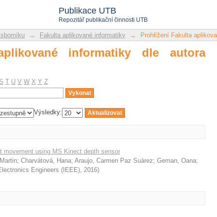
likované informatiky dle autora "Geman
Publikace UTB
Repozitář publikační činnosti UTB
 sborníku
→
Fakulta aplikované informatiky
→
Prohlížení Fakulta aplikova
aplikované informatiky dle autora
S
T
U
V
W
X
Y
Z
Výsledky:
st movement using MS Kinect depth sensor
Martin
;
Charvátová, Hana
;
Araujo, Carmen Paz Suárez
;
Geman, Oana
;
 Electronics Engineers (IEEE)
,
2016
)