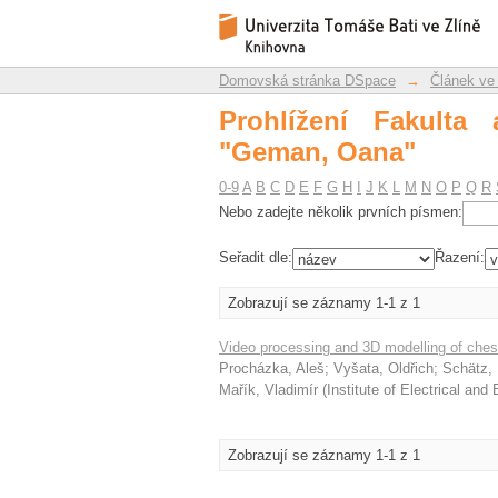
Prohlížení Fakulta ap
Repozitář DSpace/Manakin
Domovská stránka DSpace
→
Článek ve
Prohlížení Fakulta 
"Geman, Oana"
0-9
A
B
C
D
E
F
G
H
I
J
K
L
M
N
O
P
Q
R
Nebo zadejte několik prvních písmen:
Seřadit dle:
Řazení:
Zobrazují se záznamy 1-1 z 1
Video processing and 3D modelling of che
Procházka, Aleš
;
Vyšata, Oldřich
;
Schätz, 
Mařík, Vladimír
(
Institute of Electrical and
Zobrazují se záznamy 1-1 z 1