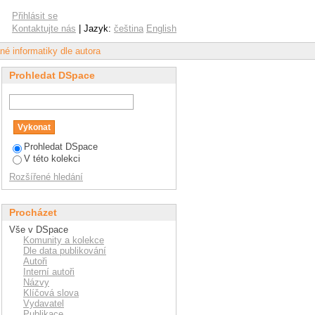
, Oana"
Přihlásit se
Kontaktujte nás
| Jazyk:
čeština
English
né informatiky dle autora
Prohledat DSpace
Prohledat DSpace
V této kolekci
Rozšířené hledání
Procházet
Vše v DSpace
Komunity a kolekce
Dle data publikování
Autoři
Interní autoři
Názvy
Klíčová slova
Vydavatel
Publikace