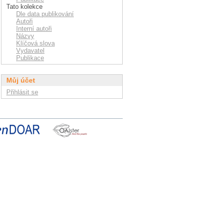
Tato kolekce
Dle data publikování
Autoři
Interní autoři
Názvy
Klíčová slova
Vydavatel
Publikace
Můj účet
Přihlásit se