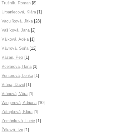
Trušník, Roman
[8]
Urbaniecová, Klára
[1]
Vaculíková, Jitka
[28]
Vašíková, Jana
[2]
Válková, Adéla
[1]
Vávrová, Soňa
[12]
Vážan, Petr
[1]
Včelařová, Hana
[1]
Venterová, Lenka
[1]
Vrána, David
[1]
Vránová, Věra
[1]
Wiegerová, Adriana
[10]
Zátopková, Klára
[1]
Zemánková, Lucie
[1]
Žáková, Iva
[1]