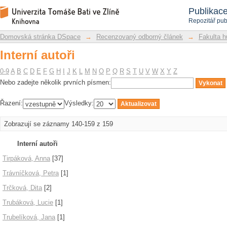
Interní autoři
Repozitář DSpace/Manakin
Publikac
Repozitář pub
Domovská stránka DSpace
→
Recenzovaný odborný článek
→
Fakulta h
Interní autoři
0-9
A
B
C
D
E
F
G
H
I
J
K
L
M
N
O
P
Q
R
S
T
U
V
W
X
Y
Z
Nebo zadejte několik prvních písmen:
Řazení:
Výsledky:
Zobrazují se záznamy 140-159 z 159
Interní autoři
Tirpáková, Anna
[37]
Trávníčková, Petra
[1]
Trčková, Dita
[2]
Trubáková, Lucie
[1]
Trubelíková, Jana
[1]