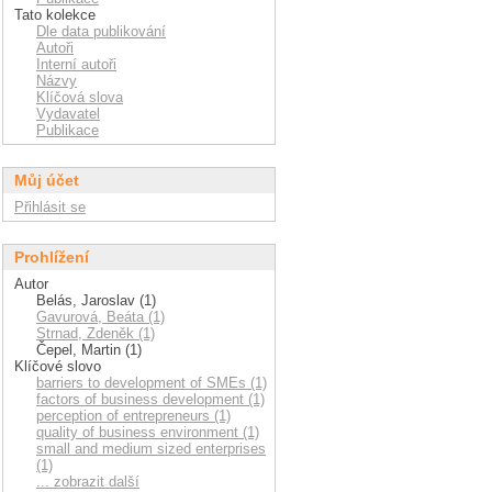
Tato kolekce
Dle data publikování
Autoři
Interní autoři
Názvy
Klíčová slova
Vydavatel
Publikace
Můj účet
Přihlásit se
Prohlížení
Autor
Belás, Jaroslav (1)
Gavurová, Beáta (1)
Strnad, Zdeněk (1)
Čepel, Martin (1)
Klíčové slovo
barriers to development of SMEs (1)
factors of business development (1)
perception of entrepreneurs (1)
quality of business environment (1)
small and medium sized enterprises
(1)
... zobrazit další