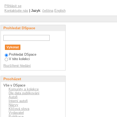
Přihlásit se
Kontaktujte nás
| Jazyk:
čeština
English
Prohledat DSpace
Prohledat DSpace
V této kolekci
Rozšířené hledání
Procházet
Vše v DSpace
Komunity a kolekce
Dle data publikování
Autoři
Interní autoři
Názvy
Klíčová slova
Vydavatel
Publikace