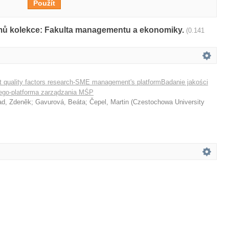
amů kolekce: Fakulta managementu a ekonomiky.
(0.141
 quality factors research-SME management's platformBadanie jakości
ego-platforma zarządzania MŚP
ad, Zdeněk
;
Gavurová, Beáta
;
Čepel, Martin
(
Czestochowa University