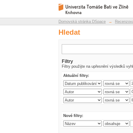
Hledat
Repozitář DSpace/Manakin
Domovská stránka DSpace
→
Recenzova
Hledat
Filtry
Filtry použijte na upřesnění výsledků vyh
Aktuální filtry:
Nové filtry: