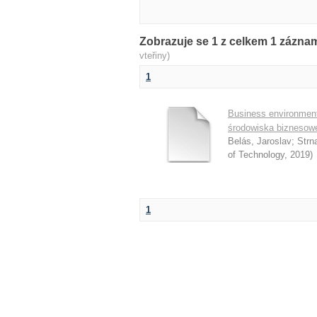
Zobrazuje se 1 z celkem 1 zázn
vteřiny)
1
Business environment
środowiska biznesow
Belás, Jaroslav
;
Strn
of Technology
,
2019
)
1