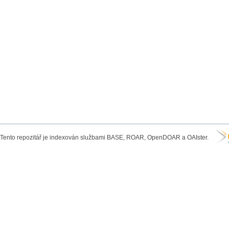
Tento repozitář je indexován službami BASE, ROAR, OpenDOAR a OAIster.