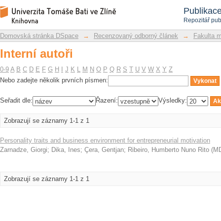
Interní autoři
Repozitář DSpace/Manakin
Publikac
Repozitář pub
Domovská stránka DSpace
→
Recenzovaný odborný článek
→
Fakulta 
Interní autoři
0-9
A
B
C
D
E
F
G
H
I
J
K
L
M
N
O
P
Q
R
S
T
U
V
W
X
Y
Z
Nebo zadejte několik prvních písmen:
Seřadit dle:
Řazení:
Výsledky:
Zobrazují se záznamy 1-1 z 1
Personality traits and business environment for entrepreneurial motivation
Zarnadze, Giorgi
;
Dika, Ines
;
Çera, Gentjan
;
Ribeiro, Humberto Nuno Rito
(
M
Zobrazují se záznamy 1-1 z 1