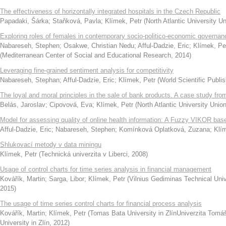
The effectiveness of horizontally integrated hospitals in the Czech Republic
Papadaki, Šárka
;
Staňková, Pavla
;
Klímek, Petr
(
North Atlantic University 
Exploring roles of females in contemporary socio-politico-economic governan
Nabareseh, Stephen
;
Osakwe, Christian Nedu
;
Afful-Dadzie, Eric
;
Klímek, Pe
(
Mediterranean Center of Social and Educational Research
,
2014
)
Leveraging fine-grained sentiment analysis for competitivity
Nabareseh, Stephan
;
Afful-Dadzie, Eric
;
Klímek, Petr
(
World Scientific Publis
The loyal and moral principles in the sale of bank products. A case study fr
Belás, Jaroslav
;
Cipovová, Eva
;
Klímek, Petr
(
North Atlantic University Uni
Model for assessing quality of online health information: A Fuzzy VIKOR ba
Afful-Dadzie, Eric
;
Nabareseh, Stephen
;
Komínková Oplatková, Zuzana
;
Klí
Shlukovací metody v data miningu
Klímek, Petr
(
Technická univerzita v Liberci
,
2008
)
Usage of control charts for time series analysis in financial management
Kovářík, Martin
;
Sarga, Libor
;
Klímek, Petr
(
Vilnius Gediminas Technical Unive
2015
)
The usage of time series control charts for financial process analysis
Kovářík, Martin
;
Klímek, Petr
(
Tomas Bata University in ZlínUniverzita Tomá
University in Zlín
,
2012
)