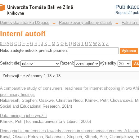
Interní autoři
Repozitář DSpace/Manakin
Publikac
Repozitář pub
Domovská stránka DSpace
→
Recenzovaný odborný článek
→
Fakulta 
Interní autoři
0-9
A
B
C
D
E
F
G
H
I
J
K
L
M
N
O
P
Q
R
S
T
U
V
W
X
Y
Z
Nebo zadejte několik prvních písmen:
Seřadit dle:
Řazení:
Výsledky:
Zobrazují se záznamy 1-13 z 13
A comparative study of consumers’ readiness for internet shopping in two A
preliminary findings
Nabareseh, Stephen
;
Osakwe, Christian Nedu
;
Klímek, Petr
;
Chovancová, Mi
Social and Educational Research
,
2014
)
Data mining a jeho využití
Klímek, Petr
(
Technická univerzita v Liberci
,
2005
)
Demographic preferences towards careers in shared service centers: A factor
Koval, Oksana Petrivna
;
Nabareseh, Stephen
;
Klímek, Petr
;
Chromjaková, Fe