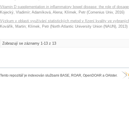
Vitamin D supplementation in inflammatory bowel disease: the role of dosage
Kojecký, Vladimír
;
Adamíková, Alena
;
Klímek, Petr
(
Comenius Univ
,
2016
)
Výzkum v oblasti využívání statistických metod v řízení kvality ve vybraný
Kovářík, Martin
;
Klímek, Petr
(
North Atlantic University Union (NAUN)
,
2013
)
Zobrazují se záznamy 1-13 z 13
Tento repozitář je indexován službami BASE, ROAR, OpenDOAR a OAIster.