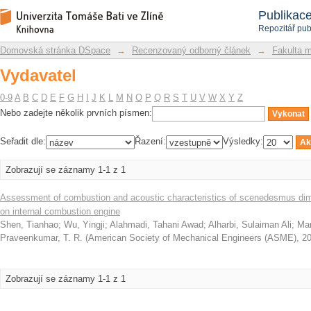
Vydavatel
Repozitář DSpace/Manakin
Publikac
Repozitář pub
Domovská stránka DSpace
→
Recenzovaný odborný článek
→
Fakulta 
Vydavatel
0-9
A
B
C
D
E
F
G
H
I
J
K
L
M
N
O
P
Q
R
S
T
U
V
W
X
Y
Z
Nebo zadejte několik prvních písmen:
Seřadit dle:
Řazení:
Výsledky:
Zobrazují se záznamy 1-1 z 1
Assessment of combustion and acoustic characteristics of scenedesmus dim
on internal combustion engine
Shen, Tianhao
;
Wu, Yingji
;
Alahmadi, Tahani Awad
;
Alharbi, Sulaiman Ali
;
Mar
Praveenkumar, T. R.
(
American Society of Mechanical Engineers (ASME)
,
2
Zobrazují se záznamy 1-1 z 1