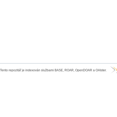
Tento repozitář je indexován službami BASE, ROAR, OpenDOAR a OAIster.