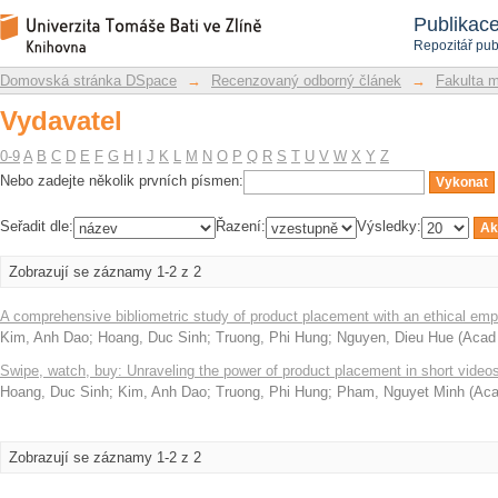
Vydavatel
Repozitář DSpace/Manakin
Publikac
Repozitář pub
Domovská stránka DSpace
→
Recenzovaný odborný článek
→
Fakulta 
Vydavatel
0-9
A
B
C
D
E
F
G
H
I
J
K
L
M
N
O
P
Q
R
S
T
U
V
W
X
Y
Z
Nebo zadejte několik prvních písmen:
Seřadit dle:
Řazení:
Výsledky:
Zobrazují se záznamy 1-2 z 2
A comprehensive bibliometric study of product placement with an ethical em
Kim, Anh Dao
;
Hoang, Duc Sinh
;
Truong, Phi Hung
;
Nguyen, Dieu Hue
(
Acad
Swipe, watch, buy: Unraveling the power of product placement in short video
Hoang, Duc Sinh
;
Kim, Anh Dao
;
Truong, Phi Hung
;
Pham, Nguyet Minh
(
Aca
Zobrazují se záznamy 1-2 z 2