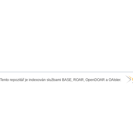
Tento repozitář je indexován službami BASE, ROAR, OpenDOAR a OAIster.