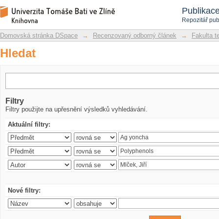
Hledat
Repozitář DSpace/Manakin
Publikac
Repozitář pub
Domovská stránka DSpace
→
Recenzovaný odborný článek
→
Fakulta t
Hledat
Filtry
Filtry použijte na upřesnění výsledků vyhledávání.
Aktuální filtry:
Nové filtry: