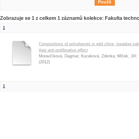
Zobrazuje se 1 z celkem 1 záznamů kolekce: Fakulta techn
1
Compositions of polyphenols in wild chive, meadow sals
their anti-proliferative effect
Moravčíková, Dagmar
;
Kuceková, Zdenka
;
Mlček, Jiří
;
(
2012
)
1