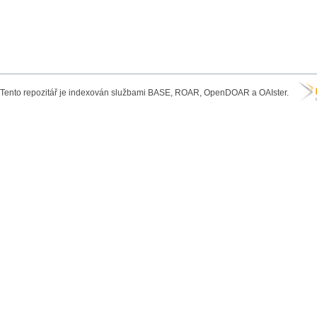
Tento repozitář je indexován službami BASE, ROAR, OpenDOAR a OAIster.