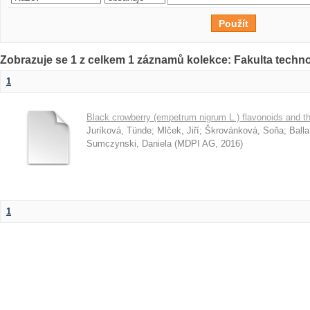
Zobrazuje se 1 z celkem 1 záznamů kolekce: Fakulta techn
1
Black crowberry (empetrum nigrum L.) flavonoids and the
Juríková, Tünde
;
Mlček, Jiří
;
Škrovánková, Soňa
;
Balla
Sumczynski, Daniela
(
MDPI AG
,
2016
)
1