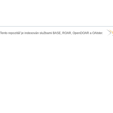
Tento repozitář je indexován službami BASE, ROAR, OpenDOAR a OAIster.