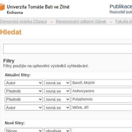
Hledat
Repozitář DSpace/Manakin
Publikac
Repozitář pub
Domovská stránka DSpace
→
Recenzovaný odborný článek
→
Fakulta t
Hledat
Filtry
Filtry použijte na upřesnění výsledků vyhledávání.
Aktuální filtry:
Nové filtry: