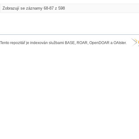
Zobrazují se záznamy 68-87 z 598
Tento repozitář je indexován službami BASE, ROAR, OpenDOAR a OAIster.