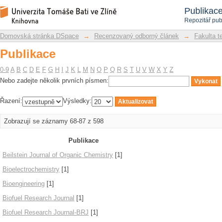
Publikace
Repozitář DSpace/Manakin
Publikac
Repozitář pub
Domovská stránka DSpace
→
Recenzovaný odborný článek
→
Fakulta t
Publikace
0-9
A
B
C
D
E
F
G
H
I
J
K
L
M
N
O
P
Q
R
S
T
U
V
W
X
Y
Z
Nebo zadejte několik prvních písmen:
Řazení:
Výsledky:
Zobrazují se záznamy 68-87 z 598
Publikace
Beilstein Journal of Organic Chemistry
[1]
Bioelectrochemistry
[1]
Bioengineering
[1]
Biofuel Research Journal
[1]
Biofuel Research Journal-BRJ
[1]