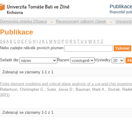
Publikace
Repozitář DSpace/Manakin
Publikac
Repozitář pub
Domovská stránka DSpace
→
Recenzovaný odborný článek
→
Univerzitn
Publikace
0-9
A
B
C
D
E
F
G
H
I
J
K
L
M
N
O
P
Q
R
S
T
U
V
W
X
Y
Z
Nebo zadejte několik prvních písmen:
Seřadit dle:
Řazení:
Výsledky:
Zobrazují se záznamy 1-1 z 1
Finite element modeling and critical plane analysis of a cut-and-chip experime
Robertson, Christopher G.
;
Suter, Jesse D.
;
Bauman, Mark A.
;
Stoček, Rade
2021
)
Zobrazují se záznamy 1-1 z 1