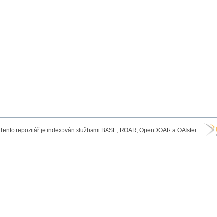
Tento repozitář je indexován službami BASE, ROAR, OpenDOAR a OAIster.