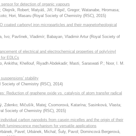
 sensor for detection of organic vapours
;
Olejník, Robert
;
Matyáš, Jiří
;
Filipič, Gregor
;
Watanabe, Hiromasa
;
koto
;
Hori, Masaru
(
Royal Society of Chemistry (RSC)
,
2015
)
nO coated carbonyl iron microparticles and their magnetorheological
a, Ivo
;
Pavlínek, Vladimír
;
Babayan, Vladimir Artur
(
Royal Society of
ement of electrical and electrochemical properties of poly(vinyl
s for EDLCs
o, Ankitha
;
Khellouf, Riyadh Abdekadir
;
Masti, Saraswati P.
;
Noor, I. M.
suspensions' stability
 Society of Chemistry (RSC)
,
2014
)
es: Reduction of graphene oxide vs. catalysis of atom transfer radical
ký, Zdenko
;
Mičušík, Matej
;
Csomorová, Katarína
;
Sasinková, Vlasta
;
al Society of Chemistry (RSC)
,
2015
)
f individual carbon nanodots from casein micelles and the origin of their
hift luminescence mechanism for versatile applications
rbánek, Pavel
;
Urbánek, Michal
;
Šuly, Pavol
;
Domincová Bergerová,