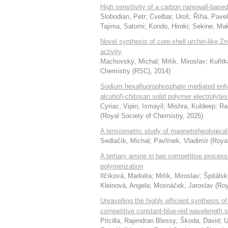
High sensitivity of a carbon nanowall-based
Slobodian, Petr
;
Cvelbar, Uroš
;
Říha, Pavel
Tajima, Satomi
;
Kondo, Hiroki
;
Sekine, Ma
Novel synthesis of core-shell urchin-like Z
activity
Machovský, Michal
;
Mrlík, Miroslav
;
Kuřitk
Chemistry (RSC)
,
2014
)
Sodium hexafluorophosphate mediated enhanc
alcohol)-chitosan solid polymer electrolyte
Cyriac, Vipin
;
Ismayil
;
Mishra, Kuldeep
;
Ra
(
Royal Society of Chemistry
,
2025
)
A tensiometric study of magnetorheological 
Sedlačík, Michal
;
Pavlínek, Vladimír
(
Royal
A tertiary amine in two competitive process
polymerization
Ilčíková, Markéta
;
Mrlík, Miroslav
;
Špitáls
Kleinová, Angela
;
Mosnáček, Jaroslav
(
Roy
Unravelling the highly efficient synthesis o
competitive constant-blue-red wavelength s
Pricilla, Rajendran Blessy
;
Škoda, David
;
U