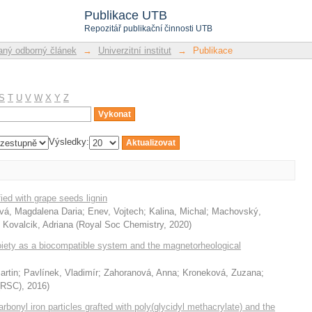
Publikace UTB
Repozitář publikační činnosti UTB
ný odborný článek
→
Univerzitní institut
→
Publikace
S
T
U
V
W
X
Y
Z
Výsledky:
ied with grape seeds lignin
vá, Magdalena Daria
;
Enev, Vojtech
;
Kalina, Michal
;
Machovský,
;
Kovalcik, Adriana
(
Royal Soc Chemistry
,
2020
)
oiety as a biocompatible system and the magnetorheological
artin
;
Pavlínek, Vladimír
;
Zahoranová, Anna
;
Kroneková, Zuzana
;
 (RSC)
,
2016
)
arbonyl iron particles grafted with poly(glycidyl methacrylate) and the