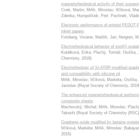
magnetorheological activity of their suspen
Cvek, Martin
;
Mrlík, Miroslav
;
Ilčíková, Ma
Zdenka
;
Humpolíček, Petr
;
Pavlínek, Vladi
Electronic performance of printed PEDOT:PS
inkjet papers
Forsberg, Viviane
;
Mašlík, Jan
;
Norgren, 
Electrorheological behavior of iron(II) oxala
Kutálková, Erika
;
Plachý, Tomáš
;
Osička, 
Chemistry
,
2018
)
Electrorheology of SI-ATRP-modified graphen
and compatibility with silicone oil
Mrlík, Miroslav
;
Ilčíková, Markéta
;
Osička,
Jaroslav
(
Royal Society of Chemistry
,
2019
The enhanced magnetorheological performa
composite sheets
Machovský, Michal
;
Mrlík, Miroslav
;
Plach
Takeshi
(
Royal Society of Chemistry (RSC)
Graphene oxide modified by betaine moietie
Ilčíková, Markéta
;
Mrlík, Miroslav
;
Babayan,
2015
)