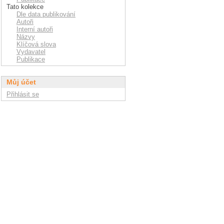
Tato kolekce
Dle data publikování
Autoři
Interní autoři
Názvy
Klíčová slova
Vydavatel
Publikace
Můj účet
Přihlásit se