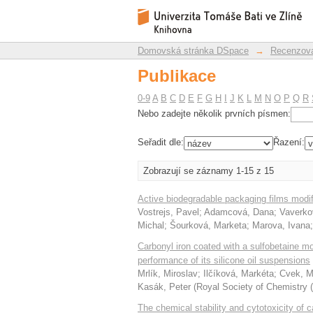
Publikace
Repozitář DSpace/Manakin
Domovská stránka DSpace
→
Recenzova
Publikace
0-9
A
B
C
D
E
F
G
H
I
J
K
L
M
N
O
P
Q
R
Nebo zadejte několik prvních písmen:
Seřadit dle:
Řazení:
Zobrazují se záznamy 1-15 z 15
Active biodegradable packaging films modif
Vostrejs, Pavel
;
Adamcová, Dana
;
Vaverko
Michal
;
Šourková, Marketa
;
Marova, Ivana
Carbonyl iron coated with a sulfobetaine m
performance of its silicone oil suspensions
Mrlík, Miroslav
;
Ilčíková, Markéta
;
Cvek, M
Kasák, Peter
(
Royal Society of Chemistry
The chemical stability and cytotoxicity of c