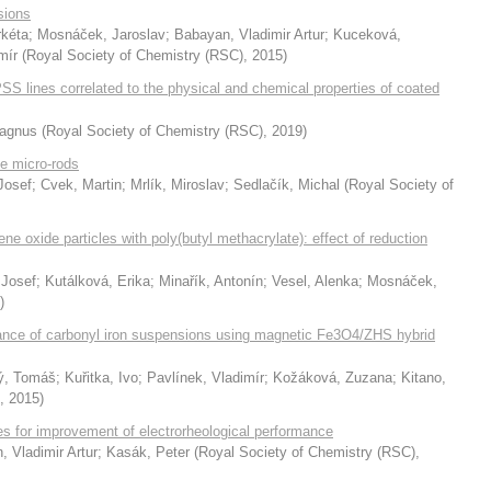
sions
rkéta
;
Mosnáček, Jaroslav
;
Babayan, Vladimir Artur
;
Kuceková,
mír
(
Royal Society of Chemistry (RSC)
,
2015
)
S lines correlated to the physical and chemical properties of coated
Magnus
(
Royal Society of Chemistry (RSC)
,
2019
)
te micro-rods
Josef
;
Cvek, Martin
;
Mrlík, Miroslav
;
Sedlačík, Michal
(
Royal Society of
e oxide particles with poly(butyl methacrylate): effect of reduction
 Josef
;
Kutálková, Erika
;
Minařík, Antonín
;
Vesel, Alenka
;
Mosnáček,
)
nce of carbonyl iron suspensions using magnetic Fe3O4/ZHS hybrid
ý, Tomáš
;
Kuřitka, Ivo
;
Pavlínek, Vladimír
;
Kožáková, Zuzana
;
Kitano,
,
2015
)
s for improvement of electrorheological performance
 Vladimir Artur
;
Kasák, Peter
(
Royal Society of Chemistry (RSC)
,