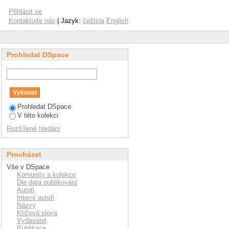
Přihlásit se
Kontaktujte nás
| Jazyk:
čeština
English
Prohledat DSpace
Prohledat DSpace
V této kolekci
Rozšířené hledání
Procházet
Vše v DSpace
Komunity a kolekce
Dle data publikování
Autoři
Interní autoři
Názvy
Klíčová slova
Vydavatel
Publikace