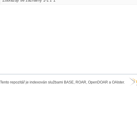
Zobrazují se záznamy 1-1 z 1
Tento repozitář je indexován službami BASE, ROAR, OpenDOAR a OAIster.