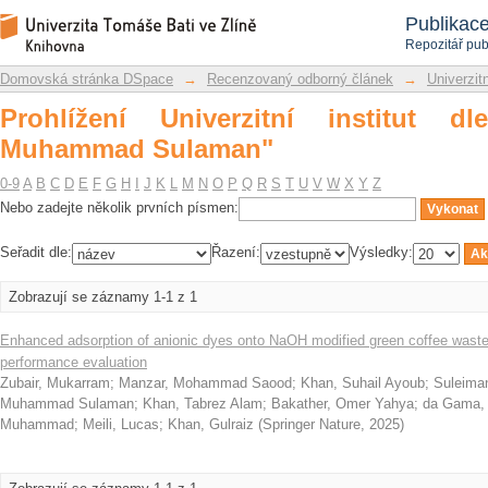
Prohlížení Univerzitní institut dle a
Repozitář DSpace/Manakin
Publikac
Repozitář pub
Domovská stránka DSpace
→
Recenzovaný odborný článek
→
Univerzitn
Prohlížení Univerzitní institut d
Muhammad Sulaman"
0-9
A
B
C
D
E
F
G
H
I
J
K
L
M
N
O
P
Q
R
S
T
U
V
W
X
Y
Z
Nebo zadejte několik prvních písmen:
Seřadit dle:
Řazení:
Výsledky:
Zobrazují se záznamy 1-1 z 1
Enhanced adsorption of anionic dyes onto NaOH modified green coffee waste 
performance evaluation
Zubair, Mukarram
;
Manzar, Mohammad Saood
;
Khan, Suhail Ayoub
;
Suleima
Muhammad Sulaman
;
Khan, Tabrez Alam
;
Bakather, Omer Yahya
;
da Gama, B
Muhammad
;
Meili, Lucas
;
Khan, Gulraiz
(
Springer Nature
,
2025
)