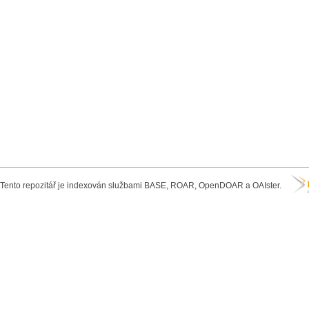
Tento repozitář je indexován službami BASE, ROAR, OpenDOAR a OAIster.