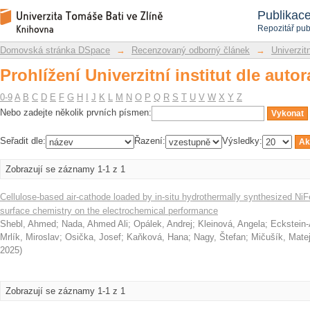
Prohlížení Univerzitní institut dle aut
Repozitář DSpace/Manakin
Publikac
Repozitář pub
Domovská stránka DSpace
→
Recenzovaný odborný článek
→
Univerzitn
Prohlížení Univerzitní institut dle aut
0-9
A
B
C
D
E
F
G
H
I
J
K
L
M
N
O
P
Q
R
S
T
U
V
W
X
Y
Z
Nebo zadejte několik prvních písmen:
Seřadit dle:
Řazení:
Výsledky:
Zobrazují se záznamy 1-1 z 1
Cellulose-based air-cathode loaded by in-situ hydrothermally synthesized NiFe2
surface chemistry on the electrochemical performance
Shebl, Ahmed
;
Nada, Ahmed Ali
;
Opálek, Andrej
;
Kleinová, Angela
;
Eckstein-
Mrlík, Miroslav
;
Osička, Josef
;
Kaňková, Hana
;
Nagy, Štefan
;
Mičušík, Mate
2025
)
Zobrazují se záznamy 1-1 z 1