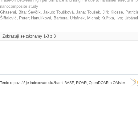
Trade-off between high performance and long life due to nanofiller effects
nanocomposite study
Ghasemi, Bita
;
Ševčík, Jakub
;
Toušková, Jana
;
Toušek, Jiří
;
Klosse, Patrici
Šiffalovič, Peter
;
Hanulíková, Barbora
;
Urbánek, Michal
;
Kuřitka, Ivo
;
Urbáne
Zobrazují se záznamy 1-3 z 3
Tento repozitář je indexován službami BASE, ROAR, OpenDOAR a OAIster.