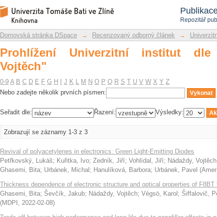
Prohlížení Univerzitní institut dle auto
Repozitář DSpace/Manakin
Publikac
Repozitář pub
Domovská stránka DSpace
→
Recenzovaný odborný článek
→
Univerzitn
Prohlížení Univerzitní institut dl
Vojtěch"
0-9
A
B
C
D
E
F
G
H
I
J
K
L
M
N
O
P
Q
R
S
T
U
V
W
X
Y
Z
Nebo zadejte několik prvních písmen:
Seřadit dle:
Řazení:
Výsledky:
Zobrazují se záznamy 1-3 z 3
Revival of polyacetylenes in electronics: Green Light-Emitting Diodes
Petřkovský, Lukáš
;
Kuřitka, Ivo
;
Zedník, Jiří
;
Vohlídal, Jiří
;
Nádaždy, Vojtěch
Ghasemi, Bita
;
Urbánek, Michal
;
Hanulíková, Barbora
;
Urbánek, Pavel
(
Ameri
Thickness dependence of electronic structure and optical properties of F8BT t
Ghasemi, Bita
;
Ševčík, Jakub
;
Nádaždy, Vojtěch
;
Végsö, Karol
;
Šiffalovič, P
(
MDPI
,
2022-02-08
)