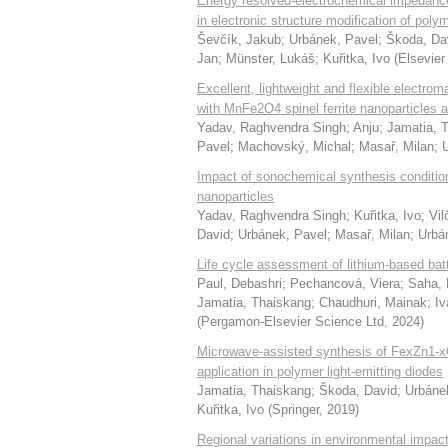
Energy resolved-electrochemical impedance 
in electronic structure modification of po
Ševčík, Jakub
;
Urbánek, Pavel
;
Škoda, Da
Jan
;
Münster, Lukáš
;
Kuřitka, Ivo
(
Elsevier
Excellent, lightweight and flexible electr
with MnFe2O4 spinel ferrite nanoparticles
Yadav, Raghvendra Singh
;
Anju
;
Jamatia, 
Pavel
;
Machovský, Michal
;
Masař, Milan
;
Impact of sonochemical synthesis condition 
nanoparticles
Yadav, Raghvendra Singh
;
Kuřitka, Ivo
;
Vil
David
;
Urbánek, Pavel
;
Masař, Milan
;
Urbá
Life cycle assessment of lithium-based batt
Paul, Debashri
;
Pechancová, Viera
;
Saha, 
Jamatia, Thaiskang
;
Chaudhuri, Mainak
;
Iv
(
Pergamon-Elsevier Science Ltd
,
2024
)
Microwave-assisted synthesis of FexZn1-x
application in polymer light-emitting diodes
Jamatia, Thaiskang
;
Škoda, David
;
Urbáne
Kuřitka, Ivo
(
Springer
,
2019
)
Regional variations in environmental impa