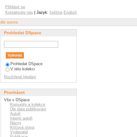
"
Přihlásit se
Kontaktujte nás
| Jazyk:
čeština
English
 dle autora
Prohledat DSpace
Prohledat DSpace
V této kolekci
Rozšířené hledání
Procházet
Vše v DSpace
Komunity a kolekce
Dle data publikování
Autoři
Interní autoři
Názvy
Klíčová slova
Vydavatel
Publikace