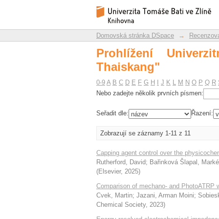
Prohlížení Univerzitní
Repozitář DSpace/Manakin
Domovská stránka DSpace
→
Recenzova
Prohlížení Univerzi
Thaiskang"
0-9
A
B
C
D
E
F
G
H
I
J
K
L
M
N
O
P
Q
R
Nebo zadejte několik prvních písmen:
Seřadit dle:
Řazení:
Zobrazují se záznamy 1-11 z 11
Capping agent control over the physicochem
Rutherford, David
;
Bařinková Šlapal, Marké
(
Elsevier
,
2025
)
Comparison of mechano- and PhotoATRP w
Cvek, Martin
;
Jazani, Arman Moini
;
Sobiesk
Chemical Society
,
2023
)