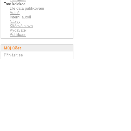
Tato kolekce
Dle data publikování
Autoři
Interní autoři
Názvy
Klíčová slova
Vydavatel
Publikace
Můj účet
Přihlásit se