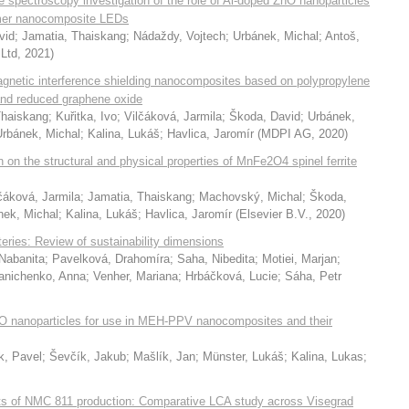
spectroscopy investigation of the role of Al-doped ZnO nanoparticles
lymer nanocomposite LEDs
vid
;
Jamatia, Thaiskang
;
Nádaždy, Vojtech
;
Urbánek, Michal
;
Antoš,
 Ltd
,
2021
)
omagnetic interference shielding nanocomposites based on polypropylene
 and reduced graphene oxide
Thaiskang
;
Kuřitka, Ivo
;
Vilčáková, Jarmila
;
Škoda, David
;
Urbánek,
Urbánek, Michal
;
Kalina, Lukáš
;
Havlica, Jaromír
(
MDPI AG
,
2020
)
on the structural and physical properties of MnFe2O4 spinel ferrite
čáková, Jarmila
;
Jamatia, Thaiskang
;
Machovský, Michal
;
Škoda,
nek, Michal
;
Kalina, Lukáš
;
Havlica, Jaromír
(
Elsevier B.V.
,
2020
)
eries: Review of sustainability dimensions
Nabanita
;
Pavelková, Drahomíra
;
Saha, Nibedita
;
Motiei, Marjan
;
anichenko, Anna
;
Venher, Mariana
;
Hrbáčková, Lucie
;
Sáha, Petr
O nanoparticles for use in MEH-PPV nanocomposites and their
k, Pavel
;
Ševčík, Jakub
;
Mašlík, Jan
;
Münster, Lukáš
;
Kalina, Lukas
;
cts of NMC 811 production: Comparative LCA study across Visegrad