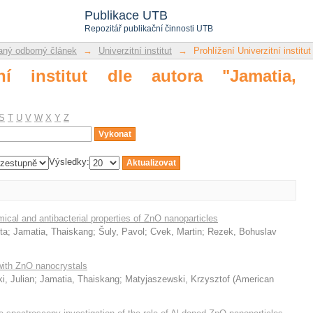
 institut dle autora "Jamatia, Thaiskang
Publikace UTB
Repozitář publikační činnosti UTB
ný odborný článek
→
Univerzitní institut
→
Prohlížení Univerzitní institut
tní institut dle autora "Jamatia,
S
T
U
V
W
X
Y
Z
Výsledky:
ical and antibacterial properties of ZnO nanoparticles
ta
;
Jamatia, Thaiskang
;
Šuly, Pavol
;
Cvek, Martin
;
Rezek, Bohuslav
ith ZnO nanocrystals
i, Julian
;
Jamatia, Thaiskang
;
Matyjaszewski, Krzysztof
(
American