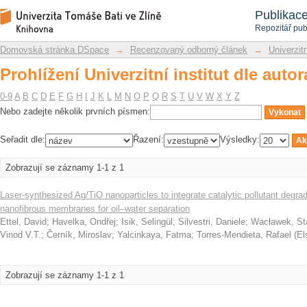
Prohlížení Univerzitní institut dle autor
Repozitář DSpace/Manakin
Publikac
Repozitář pub
Domovská stránka DSpace
→
Recenzovaný odborný článek
→
Univerzitn
Prohlížení Univerzitní institut dle autor
0-9
A
B
C
D
E
F
G
H
I
J
K
L
M
N
O
P
Q
R
S
T
U
V
W
X
Y
Z
Nebo zadejte několik prvních písmen:
Seřadit dle:
Řazení:
Výsledky:
Zobrazují se záznamy 1-1 z 1
Laser-synthesized Ag/TiO nanoparticles to integrate catalytic pollutant degra
nanofibrous membranes for oil–water separation
Ettel, David
;
Havelka, Ondřej
;
Isik, Selingül
;
Silvestri, Daniele
;
Wacławek, St
Vinod V.T.
;
Černík, Miroslav
;
Yalcinkaya, Fatma
;
Torres-Mendieta, Rafael
(
El
Zobrazují se záznamy 1-1 z 1