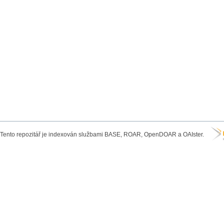
Tento repozitář je indexován službami BASE, ROAR, OpenDOAR a OAIster.