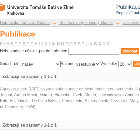
Publikace
Repozitář DSpace/Manakin
Publikac
Repozitář pub
Domovská stránka DSpace
→
Recenzovaný odborný článek
→
Univerzitn
Publikace
0-9
A
B
C
D
E
F
G
H
I
J
K
L
M
N
O
P
Q
R
S
T
U
V
W
X
Y
Z
Nebo zadejte několik prvních písmen:
Seřadit dle:
Řazení:
Výsledky:
Zobrazují se záznamy 1-1 z 1
Aqueous photo-RAFT polymerization under ambient conditions: synthesis of pr
Jazani, Arman Moini
;
Murata, Hironobu
;
Cvek, Martin
;
Lewandowska-Andrałoj
Kriti
;
Hu, Xiaolei
;
De Luca Bossa, Ferdinando
;
Szczepaniak, Grzegorz
;
Matyj
of Chemistry
,
2024
)
Zobrazují se záznamy 1-1 z 1