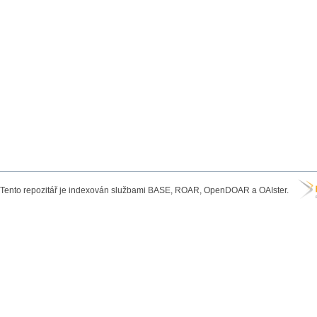
Tento repozitář je indexován službami BASE, ROAR, OpenDOAR a OAIster.