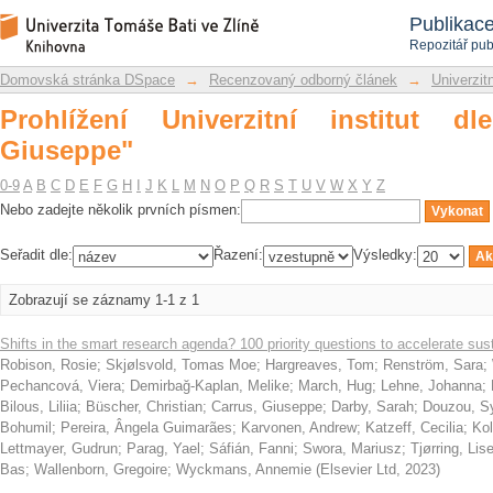
Prohlížení Univerzitní institut dle aut
Repozitář DSpace/Manakin
Publikac
Repozitář pub
Domovská stránka DSpace
→
Recenzovaný odborný článek
→
Univerzitn
Prohlížení Univerzitní institut d
Giuseppe"
0-9
A
B
C
D
E
F
G
H
I
J
K
L
M
N
O
P
Q
R
S
T
U
V
W
X
Y
Z
Nebo zadejte několik prvních písmen:
Seřadit dle:
Řazení:
Výsledky:
Zobrazují se záznamy 1-1 z 1
Shifts in the smart research agenda? 100 priority questions to accelerate sus
Robison, Rosie
;
Skjølsvold, Tomas Moe
;
Hargreaves, Tom
;
Renström, Sara
;
Pechancová, Viera
;
Demirbağ-Kaplan, Melike
;
March, Hug
;
Lehne, Johanna
;
Bilous, Liliia
;
Büscher, Christian
;
Carrus, Giuseppe
;
Darby, Sarah
;
Douzou, Sy
Bohumil
;
Pereira, Ângela Guimarães
;
Karvonen, Andrew
;
Katzeff, Cecilia
;
Kol
Lettmayer, Gudrun
;
Parag, Yael
;
Sáfián, Fanni
;
Swora, Mariusz
;
Tjørring, Lis
Bas
;
Wallenborn, Gregoire
;
Wyckmans, Annemie
(
Elsevier Ltd
,
2023
)